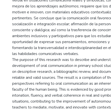
verbal en situaciones comunicativa reales y simbólicas, co
mejora de los aprendizajes autónomos; requiere que los 
motiven e innoven, con materiales educativos contextuali
pertinentes. Se concluye que la comunicación oral favorece 
socialización e integración escolar; afirmación de la person
consciente y dialógica; así como la trasferencia de conoci
ambientes inclusivos y participativos para que los estudia
oportunidad de expresar sus pensamientos, emociones y 
fomentando la transversalidad e interdisciplinariedad en e
las habilidades comunicativas verbales.
The purpose of this research was to describe and unders
development of oral communication in primary school stu
on descriptive research, a bibliographic review, and docum
reliable and valid sources. The result is a compilation of th
perspectives referring to oral communication as an inheren
faculty of the human being. This is evidenced by good pron
intonation, fluency, and verbal coherence in real and sym
situations, contributing to the improvement of autonomous 
teachers to mediate, motivate, and innovate with context