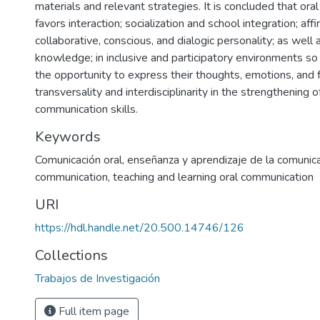
materials and relevant strategies. It is concluded that or
favors interaction; socialization and school integration; affi
collaborative, conscious, and dialogic personality; as well 
knowledge; in inclusive and participatory environments so
the opportunity to express their thoughts, emotions, and 
transversality and interdisciplinarity in the strengthening o
communication skills.
Keywords
Comunicación oral
,
enseñanza y aprendizaje de la comunica
communication
,
teaching and learning oral communication
URI
https://hdl.handle.net/20.500.14746/126
Collections
Trabajos de Investigación
Full item page