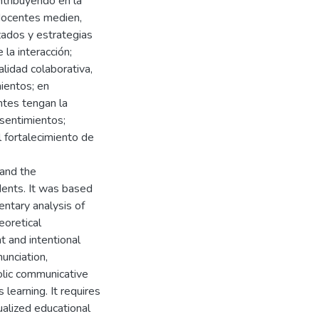
ntribuyendo en la
docentes medien,
zados y estrategias
la interacción;
alidad colaborativa,
mientos; en
ntes tengan la
sentimientos;
l fortalecimiento de
tand the
dents. It was based
entary analysis of
eoretical
t and intentional
unciation,
bolic communicative
learning. It requires
ualized educational