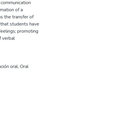
al communication
rmation of a
as the transfer of
 that students have
feelings; promoting
f verbal
ción oral
,
Oral