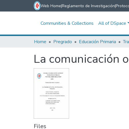
Web Home
|
Reglamento de Investigación
|
Protoco
Communities & Collections
All of DSpace
Home
Pregrado
Educación Primaria
Tra
La comunicación o
Files