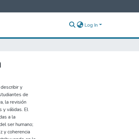
Log In
a
describir y
studiantes de
, la revisión
 y válidas. El
das a la
 del ser humano;
ez y coherencia