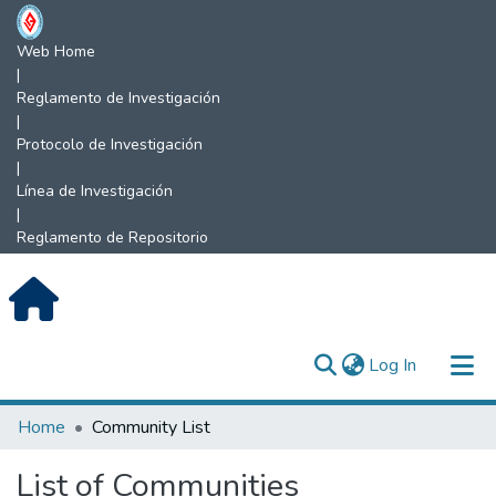
Web Home
|
Reglamento de Investigación
|
Protocolo de Investigación
|
Línea de Investigación
|
Reglamento de Repositorio
(current)
Log In
Communities & Collections
Home
Community List
All of DSpace
List of Communities