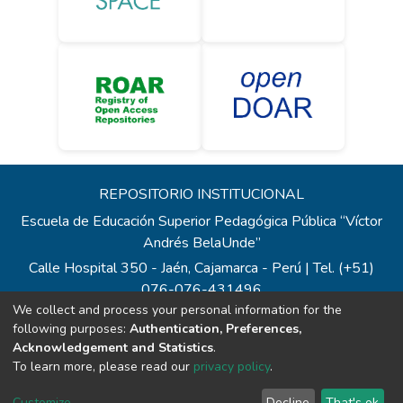
REPOSITORIO INSTITUCIONAL
Escuela de Educación Superior Pedagógica Pública “Víctor
Andrés BelaUnde”
Calle Hospital 350 - Jaén, Cajamarca - Perú | Tel. (+51)
076-076-431496
We collect and process your personal information for the
Todos los contenidos de repositorio.eesppvab.edu.pe están
following purposes:
Authentication, Preferences,
bajo la Licencia Creative Commons
Acknowledgement and Statistics
.
Correo:
repositorio@eesppvab.edu.pe
To learn more, please read our
privacy policy
.
Customize
Decline
That's ok