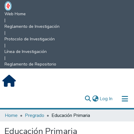
Web Home
|
Reglamento de Investigación
|
Protocolo de Investigación
|
Línea de Investigación
|
Reglamento de Repositorio
(current)
Log In
Communities & Collections
Home
Pregrado
Educación Primaria
All of DSpace
Educación Primaria