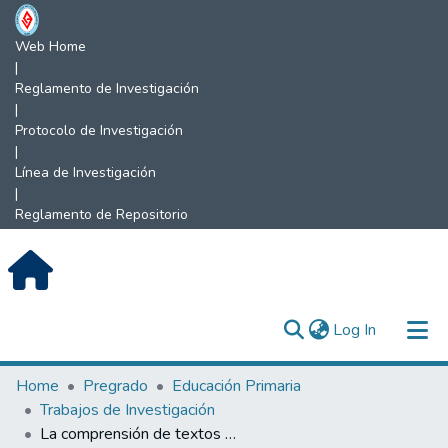
Web Home
|
Reglamento de Investigación
|
Protocolo de Investigación
|
Línea de Investigación
|
Reglamento de Repositorio
(current)
Log In
Communities & Collections
Home
Pregrado
Educación Primaria
Trabajos de Investigación
All of DSpace
La comprensión de textos escritos en educación primaria.