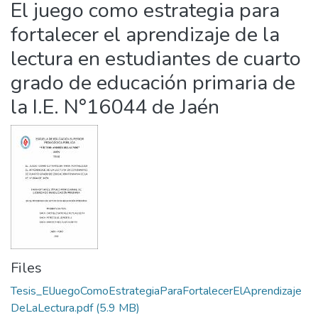
El juego como estrategia para
Statistics
fortalecer el aprendizaje de la
lectura en estudiantes de cuarto
grado de educación primaria de
la I.E. N°16044 de Jaén
Files
Tesis_ElJuegoComoEstrategiaParaFortalecerElAprendizaje
DeLaLectura.pdf
(5.9 MB)