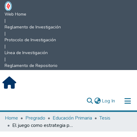
Web Home
|
Reglamento de Investigación
|
Protocolo de Investigación
|
Línea de Investigación
|
Reglamento de Repositorio
(current)
Log In
Communities & Collections
Home
Pregrado
Educación Primaria
Tesis
El juego como estrategia para fortalecer el aprendizaje de la lectura en estudiantes de cuarto grado de educación primaria de la I.E. N°16044 de Jaén
All of DSpace