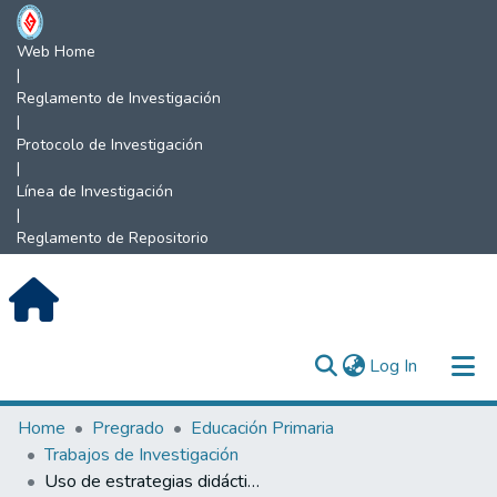
Web Home
|
Reglamento de Investigación
|
Protocolo de Investigación
|
Línea de Investigación
|
Reglamento de Repositorio
(current)
Log In
Communities & Collections
Home
Pregrado
Educación Primaria
Trabajos de Investigación
All of DSpace
Uso de estrategias didácticas de lectoescritura en estudiantes del primer grado de educación primaria de la institución educativa Sol del Nor Oriente, San Agustín, Bellavista.