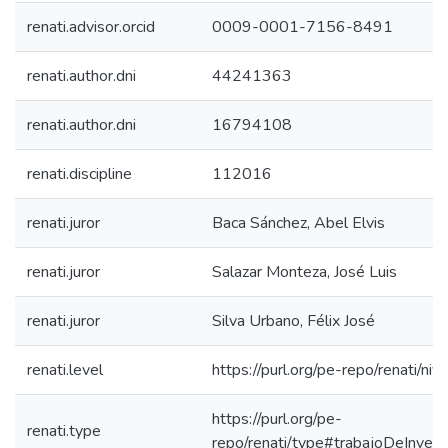
renati.advisor.orcid
0009-0001-7156-8491
renati.author.dni
44241363
renati.author.dni
16794108
renati.discipline
112016
renati.juror
Baca Sánchez, Abel Elvis
renati.juror
Salazar Monteza, José Luis
renati.juror
Silva Urbano, Félix José
renati.level
https://purl.org/pe-repo/renati/nive
https://purl.org/pe-
renati.type
repo/renati/type#trabajoDeInvest