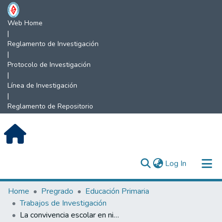
Web Home
|
Reglamento de Investigación
|
Protocolo de Investigación
|
Línea de Investigación
|
Reglamento de Repositorio
(current)
Log In
Communities & Collections
Home
Pregrado
Educación Primaria
Trabajos de Investigación
All of DSpace
La convivencia escolar en niños de educación primaria.