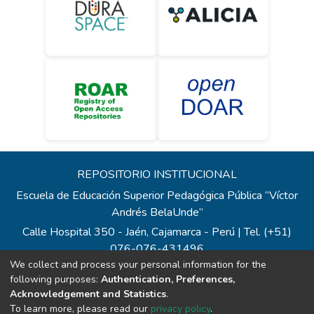
REPOSITORIO INSTITUCIONAL
Escuela de Educación Superior Pedagógica Pública “Víctor
Andrés BelaUnde”
Calle Hospital 350 - Jaén, Cajamarca - Perú | Tel. (+51)
076-076-431496
We collect and process your personal information for the
Todos los contenidos de repositorio.eesppvab.edu.pe están
following purposes:
Authentication, Preferences,
bajo la Licencia Creative Commons
Acknowledgement and Statistics
.
Correo:
repositorio@eesppvab.edu.pe
To learn more, please read our
privacy policy
.