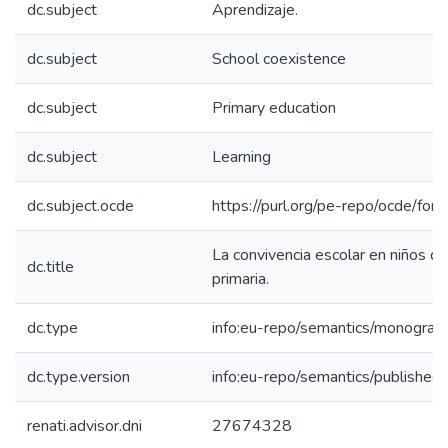
dc.subject
Aprendizaje.
dc.subject
School coexistence
dc.subject
Primary education
dc.subject
Learning
dc.subject.ocde
https://purl.org/pe-repo/ocde/for
La convivencia escolar en niños d
dc.title
primaria.
dc.type
info:eu-repo/semantics/monograp
dc.type.version
info:eu-repo/semantics/published
renati.advisor.dni
27674328