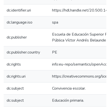
dc.identifier.uri
https://hdl.handle.net/20.500.1
dc.language.iso
spa
Escuela de Educación Superior P
dc.publisher
Pública Víctor Andrés Belaunde
dc.publisher.country
PE
dc.rights
info:eu-repo/semantics/openAcce
dc.rights.uri
https://creativecommons.org/licen
dc.subject
Convivencia escolar.
dc.subject
Educación primaria.