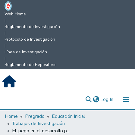
Web Home
|
Reglamento de Investigación
|
Protocolo de Investigación
|
Línea de Investigación
|
Reglamento de Repositorio
(current)
Log In
Communities & Collections
Home
Pregrado
Educación Inicial
Trabajos de Investigación
All of DSpace
El juego en el desarrollo psicomotor en niños de II ciclo de Educación Inicial.