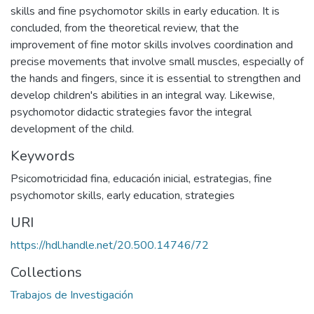
skills and fine psychomotor skills in early education. It is
concluded, from the theoretical review, that the
improvement of fine motor skills involves coordination and
precise movements that involve small muscles, especially of
the hands and fingers, since it is essential to strengthen and
develop children's abilities in an integral way. Likewise,
psychomotor didactic strategies favor the integral
development of the child.
Keywords
Psicomotricidad fina
,
educación inicial
,
estrategias
,
fine
psychomotor skills
,
early education
,
strategies
URI
https://hdl.handle.net/20.500.14746/72
Collections
Trabajos de Investigación