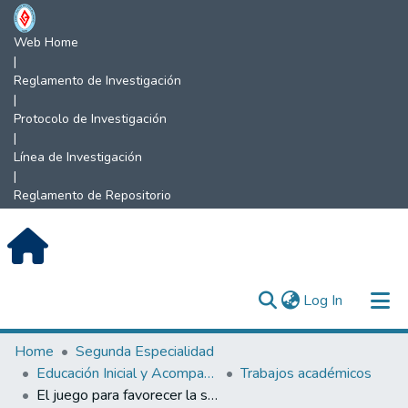
Web Home
|
Reglamento de Investigación
|
Protocolo de Investigación
|
Línea de Investigación
|
Reglamento de Repositorio
(current)
Log In
Communities & Collections
Home
Segunda Especialidad
Educación Inicial y Acompañamiento Infantil
Trabajos académicos
All of DSpace
El juego para favorecer la socialización en los niños de 5 años.