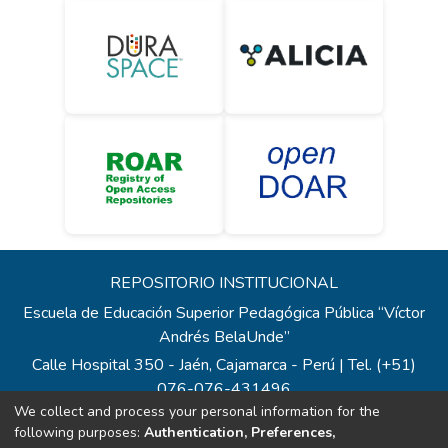
REPOSITORIO INSTITUCIONAL
Escuela de Educación Superior Pedagógica Pública “Víctor
Andrés BelaUnde”
Calle Hospital 350 - Jaén, Cajamarca - Perú | Tel. (+51)
076-076-431496
We collect and process your personal information for the
Todos los contenidos de repositorio.eesppvab.edu.pe están
following purposes:
Authentication, Preferences,
bajo la Licencia Creative Commons