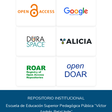
REPOSITORIO INSTITUCIONAL
Escuela de Educación Superior Pedagógica Pública “Víctor
Andrés BelaUnde”