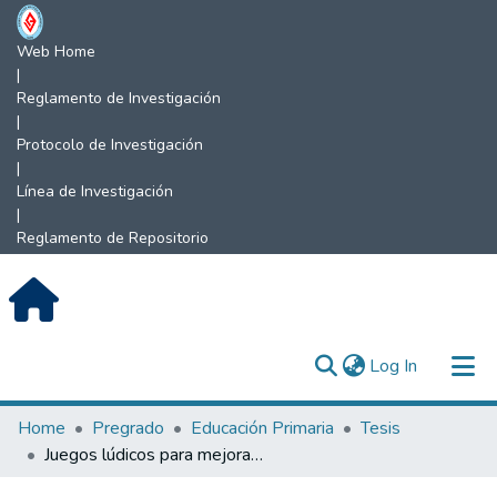
Web Home
|
Reglamento de Investigación
|
Protocolo de Investigación
|
Línea de Investigación
|
Reglamento de Repositorio
(current)
Log In
Communities & Collections
Home
Pregrado
Educación Primaria
Tesis
Juegos lúdicos para mejorar la comprensión y resolución de problemas aditivos en estudiantes de 2° grado de primaria, Institución Educativa 17666 El Cruce, Chirinos.
All of DSpace