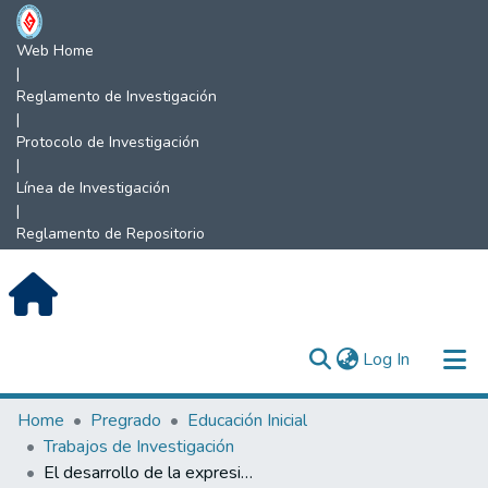
Web Home
|
Reglamento de Investigación
|
Protocolo de Investigación
|
Línea de Investigación
|
Reglamento de Repositorio
(current)
Log In
Communities & Collections
Home
Pregrado
Educación Inicial
Trabajos de Investigación
All of DSpace
El desarrollo de la expresión oral de los niños de 3 a 5 años.