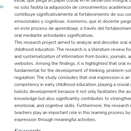
inicial, que juega un papel crucial en el desarrollo integral
ón
no solo facilita la adquisición de conocimientos académico
contribuye significativamente al fortalecimiento de sus c
emocionales y cognitivas. Asimismo, que el docente juega
en este proceso de aprendizaje, a través del fortalecimie
oral mediante actividades significativas.
This research project aimed to analyze and describe oral e
childhood education. The research is a literature review f
and systematization of information from books, journals, a
websites. Among the findings, it is highlighted that oral e
fundamental for the development of thinking, problem-sol
regulation. The study concludes that oral expression is an
competency in early childhood education, playing a crucial r
holistic development because it not only facilitates the ac
knowledge but also significantly contributes to strengtheni
emotional, and cognitive skills. Furthermore, the research 
teachers play an important role in this learning process by
expression through meaningful activities.
Keywords