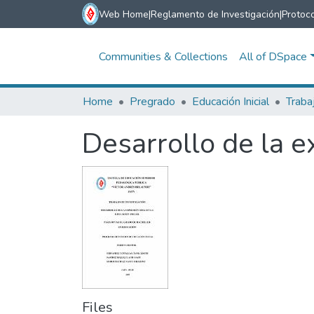
Web Home
|
Reglamento de Investigación
|
Protoco
Communities & Collections
All of DSpace
Home
Pregrado
Educación Inicial
Traba
Desarrollo de la ex
Files