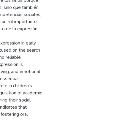
 de los niños porque
s, sino que también
ompetencias sociales,
 un rol importante
nto de la expresión
xpression in early
ocused on the search
nd reliable
xpression is
ving, and emotional
 essential
ole in children's
quisition of academic
ng their social,
indicates that
 fostering oral