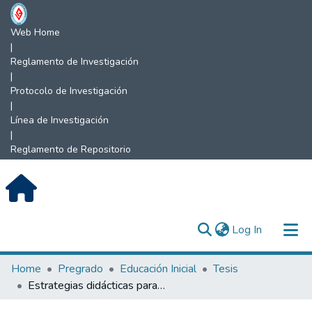
Web Home
|
Reglamento de Investigación
|
Protocolo de Investigación
|
Línea de Investigación
|
Reglamento de Repositorio
(current)
Log In
Communities & Collections
Home
Pregrado
Educación Inicial
Tesis
Estrategias didácticas para desarrollar la identidad personal en los niños de 5 años de Educación inicial de la I.E Nº 010 de Miraflores – Jaén.
All of DSpace