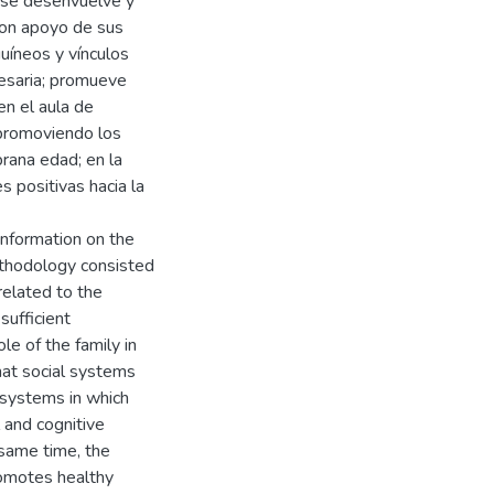
e se desenvuelve y
con apoyo de sus
uíneos y vínculos
cesaria; promueve
en el aula de
 promoviendo los
rana edad; en la
s positivas hacia la
information on the
methodology consisted
related to the
sufficient
le of the family in
that social systems
e systems in which
 and cognitive
 same time, the
romotes healthy