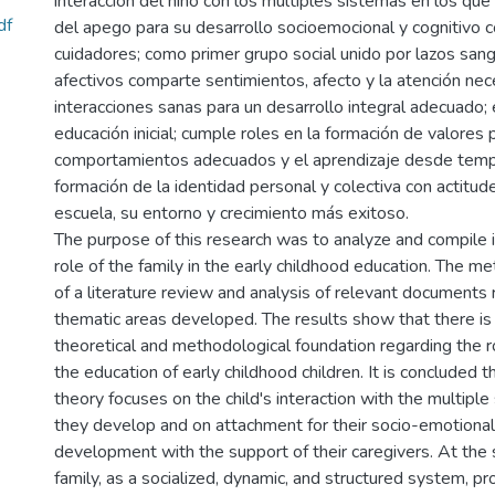
interacción del niño con los múltiples sistemas en los qu
df
del apego para su desarrollo socioemocional y cognitivo 
cuidadores; como primer grupo social unido por lazos sang
afectivos comparte sentimientos, afecto y la atención ne
interacciones sanas para un desarrollo integral adecuado; 
educación inicial; cumple roles en la formación de valores
comportamientos adecuados y el aprendizaje desde temp
formación de la identidad personal y colectiva con actitude
escuela, su entorno y crecimiento más exitoso.
The purpose of this research was to analyze and compile 
role of the family in the early childhood education. The 
of a literature review and analysis of relevant documents 
thematic areas developed. The results show that there is 
theoretical and methodological foundation regarding the ro
the education of early childhood children. It is concluded 
theory focuses on the child's interaction with the multipl
they develop and on attachment for their socio-emotional
development with the support of their caregivers. At the
family, as a socialized, dynamic, and structured system, p