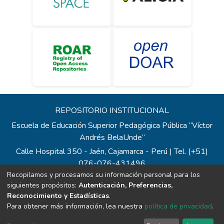
REPOSITORIO INSTITUCIONAL
Escuela de Educación Superior Pedagógica Pública “Víctor
Andrés BelaUnde”
Calle Hospital 350 - Jaén, Cajamarca - Perú | Tel. (+51)
076-076-431496
Recopilamos y procesamos su información personal para los
Todos los contenidos de repositorio.eesppvab.edu.pe están
siguientes propósitos:
Autenticación, Preferencias,
bajo la Licencia Creative Commons
Reconocimiento y Estadísticas
.
Correo:
repositorio@eesppvab.edu.pe
Para obtener más información, lea nuestra
política de privacidad
.