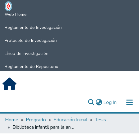
Web Home
|
Reglamento de Investigación
|
Protocolo de Investigación
|
Línea de Investigación
|
Reglamento de Repositorio
(current)
Log In
Communities & Collections
Home
Pregrado
Educación Inicial
Tesis
Biblioteca infantil para la animación lectora en los niños de 3 y 4 años de la I.E.I. N.º 356 Cajaruro – Utcubamba, 2023.
All of DSpace