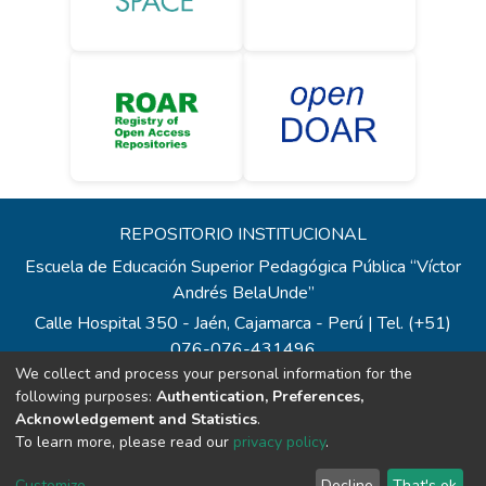
REPOSITORIO INSTITUCIONAL
Escuela de Educación Superior Pedagógica Pública “Víctor
Andrés BelaUnde”
Calle Hospital 350 - Jaén, Cajamarca - Perú | Tel. (+51)
076-076-431496
We collect and process your personal information for the
Todos los contenidos de repositorio.eesppvab.edu.pe están
following purposes:
Authentication, Preferences,
bajo la Licencia Creative Commons
Acknowledgement and Statistics
.
Correo:
repositorio@eesppvab.edu.pe
To learn more, please read our
privacy policy
.
Customize
Decline
That's ok