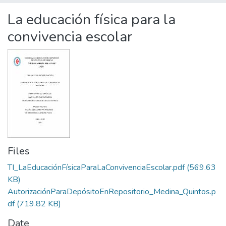
Statistics
La educación física para la
convivencia escolar
Files
TI_LaEducaciónFísicaParaLaConvivenciaEscolar.pdf
(569.63
KB)
AutorizaciónParaDepósitoEnRepositorio_Medina_Quintos.p
df
(719.82 KB)
Date