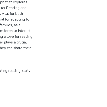
aph that explores
d (c) Reading and
 vital for both
ial for adapting to
amilies, as a
hildren to interact
ng a love for reading.
r plays a crucial
hey can share their
ting reading
,
early