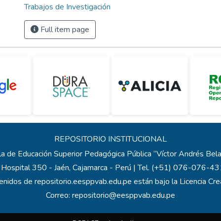
Trabajos de Investigación
Full item page
REPOSITORIO INSTITUCIONAL
a de Educación Superior Pedagógica Pública “Víctor Andrés Be
 Hospital 350 - Jaén, Cajamarca - Perú | Tel. (+51) 076-076-
enidos de repositorio.eesppvab.edu.pe están bajo la Licencia C
Correo:
repositorio@eesppvab.edu.pe