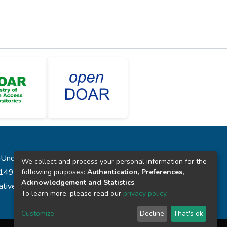
laUnde”
We collect and process your personal information for the
431496
following purposes:
Authentication, Preferences,
Acknowledgement and Statistics
.
reative Commons
To learn more, please read our
privacy policy
.
Customize
Decline
That's ok