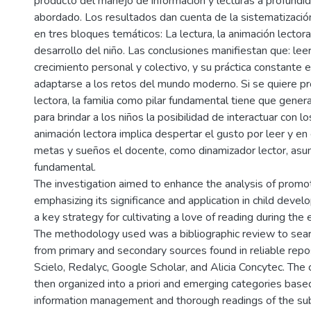
producto del manejo de información y lecturas a profundi
abordado. Los resultados dan cuenta de la sistematización
en tres bloques temáticos: La lectura, la animación lectora,
desarrollo del niño. Las conclusiones manifiestan que: leer
crecimiento personal y colectivo, y su práctica constante 
adaptarse a los retos del mundo moderno. Si se quiere p
lectora, la familia como pilar fundamental tiene que gener
para brindar a los niños la posibilidad de interactuar con l
animación lectora implica despertar el gusto por leer y en
metas y sueños el docente, como dinamizador lector, asu
fundamental.
The investigation aimed to enhance the analysis of promot
emphasizing its significance and application in child devel
a key strategy for cultivating a love of reading during the e
The methodology used was a bibliographic review to searc
from primary and secondary sources found in reliable repo
Scielo, Redalyc, Google Scholar, and Alicia Concytec. The
then organized into a priori and emerging categories based
information management and thorough readings of the sub