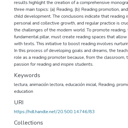
results highlight the creation of a comprehensive monogr
three main topics: (a) Reading, (b) Reading promotion, an
child development. The conclusions indicate that reading is
personal and collective growth, and regular practice is cruc
the challenges of the modern world. To promote reading, f
fundamental pillar, must create reading spaces that allow c
with texts. This initiative to boost reading involves nurturi
In this process of developing goals and dreams, the teache
role as a reading promoter because, from the classroom, t
passion for reading and inspire students.
Keywords
lectura
,
animación lectora
,
educación inicial
,
Reading
,
promo
education
URI
https://hdl.handle.net/20.500.14746/83
Collections