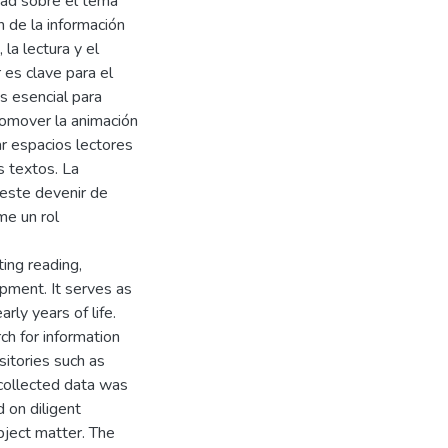
dad sobre el tema
 de la información
 la lectura y el
 es clave para el
es esencial para
romover la animación
ar espacios lectores
os textos. La
 este devenir de
me un rol
ing reading,
opment. It serves as
arly years of life.
h for information
sitories such as
 collected data was
 on diligent
ject matter. The