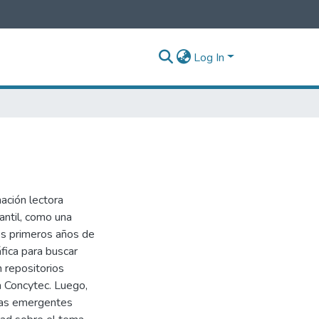
Log In
mación lectora
antil, como una
los primeros años de
áfica para buscar
n repositorios
a Concytec. Luego,
rías emergentes