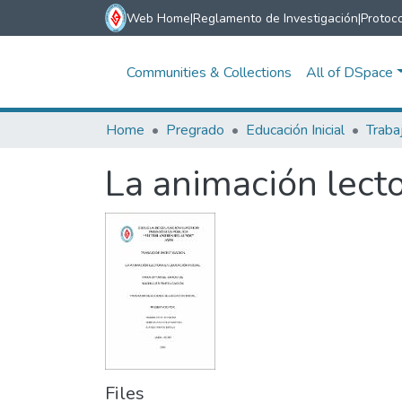
Web Home
|
Reglamento de Investigación
|
Protoco
Communities & Collections
All of DSpace
Home
Pregrado
Educación Inicial
Traba
La animación lecto
Files