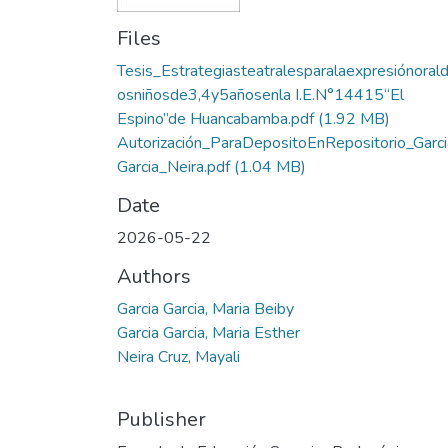
Files
Tesis_Estrategiasteatralesparalaexpresiónorald
osniñosde3,4y5añosenla I.E.N°14415“El
Espino”de Huancabamba.pdf
(1.92 MB)
Autorización_ParaDepositoEnRepositorio_Garci
Garcia_Neira.pdf
(1.04 MB)
Date
2026-05-22
Authors
Garcia Garcia, Maria Beiby
Garcia Garcia, Maria Esther
Neira Cruz, Mayali
Publisher