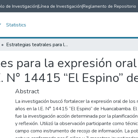
lo de Investigación
|
Línea de Investigación
|
Reglamento de Repositorio
Statistics
Estrategias teatrales para la expresión oral de los niños de 3, 4 y 5 años en la I.E. N° 14415 “El Espino” de Huancabamba.
les para la expresión oral
.E. N° 14415 “El Espino”
Abstract
La investigación buscó fortalecer la expresión oral de los 
años en la I.E. N° 14415 “El Espino” de Huancabamba. El
fue la investigación acción determinada por la planificació
y reflexión. Utilizó la observación participante como técnic
campo como instrumento de recojo de información. La pob