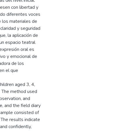
del nivel inicial.
resen con libertad y
ando diferentes voces
de los materiales de
claridad y seguridad
ue, la aplicación de
un espacio teatral
expresión oral es
ivo y emocional de
adora de los
 en el que
hildren aged 3, 4,
a. The method used
observation, and
, and the field diary
 sample consisted of
 The results indicate
and confidently,