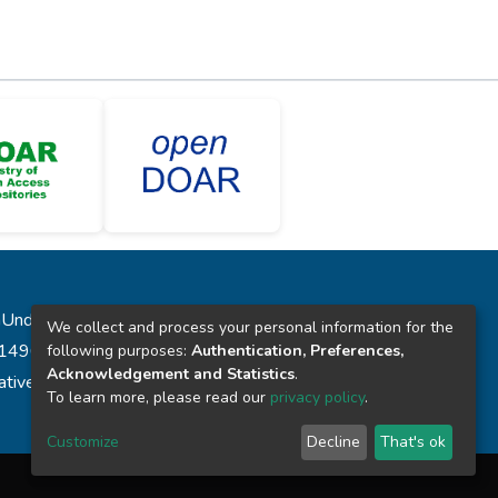
laUnde”
We collect and process your personal information for the
431496
following purposes:
Authentication, Preferences,
Acknowledgement and Statistics
.
reative Commons
To learn more, please read our
privacy policy
.
Customize
Decline
That's ok