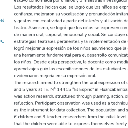
estuvo conformada por 6 niños y 3 maestras investigadoras 
Los resultados indican que, se logró que los niños se exp
confianza, mejoraron su vocalización y pronunciación imit
el
y gestos con creatividad a partir del interés y utilización 
teatro. Asimismo, se logró que los niños se expresen con 
de manera oral, corporal, emocional y social. Se concluye q
a_
estrategias teatrales pertinentes y la implementación de 
logró mejorar la expresión de los niños asumiendo que la 
una herramienta fundamental para el desarrollo comunicat
los niños. Desde esta perspectiva, la docente como medi
aprendizajes guio las escenificaciones de los estudiantes
evidenciaron mejoría en su expresión oral.
The research aimed to strengthen the oral expression of c
and 5 years at I.E. N° 14415 “El Espino” in Huancabamb
was action research, structured through planning, action, 
reflection. Participant observation was used as a technique
as the instrument for data collection. The population and
6 children and 3 teacher-researchers from the initial level.
that the children were able to express themselves freely 