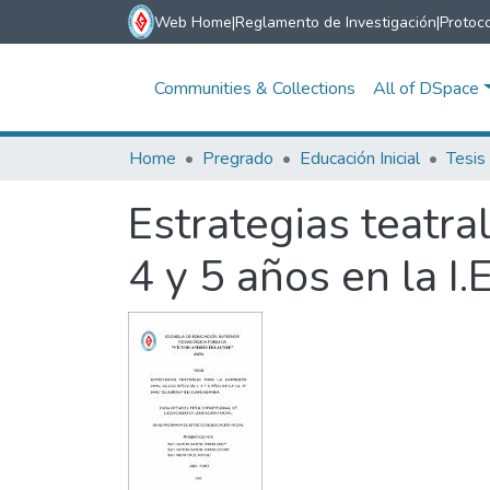
Web Home
|
Reglamento de Investigación
|
Protoco
Communities & Collections
All of DSpace
Home
Pregrado
Educación Inicial
Tesis
Estrategias teatra
4 y 5 años en la I