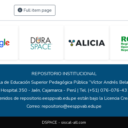
Full item page
REPOSITORIO INSTITUCIONAL
a de Educación Superior Pedagógica Pública “Víctor Andrés Be
 Hospital 350 - Jaén, Cajamarca - Perú | Tel. (+51) 076-076-
enidos de repositorio.eesppvab.edu.pe están bajo la Licencia C
Correo:
repositorio@eesppvab.edu.pe
DSPACE -
siscal-all.com