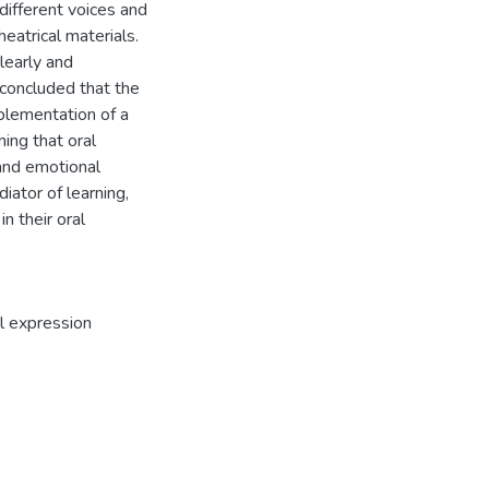
 different voices and
heatrical materials.
learly and
s concluded that the
mplementation of a
ing that oral
 and emotional
iator of learning,
 their oral
l expression