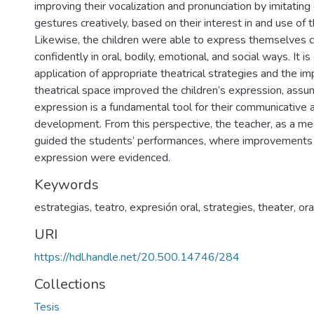
improving their vocalization and pronunciation by imitating
gestures creatively, based on their interest in and use of t
Likewise, the children were able to express themselves c
confidently in oral, bodily, emotional, and social ways. It i
application of appropriate theatrical strategies and the i
theatrical space improved the children’s expression, assum
expression is a fundamental tool for their communicative
development. From this perspective, the teacher, as a med
guided the students’ performances, where improvements in
expression were evidenced.
Keywords
estrategias
,
teatro
,
expresión oral
,
strategies
,
theater
,
ora
URI
https://hdl.handle.net/20.500.14746/284
Collections
Tesis