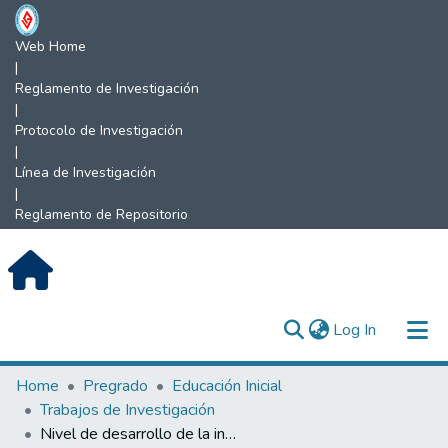
Web Home
|
Reglamento de Investigación
|
Protocolo de Investigación
|
Línea de Investigación
|
Reglamento de Repositorio
(current)
Log In
Communities & Collections
Home
Pregrado
Educación Inicial
Trabajos de Investigación
All of DSpace
Nivel de desarrollo de la indagación científica en los niños de 4 años de la Institución Educativa Inicial N°011 – sector Pueblo Nuevo - Jaén, en el año 2022.