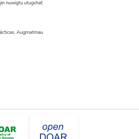
ujin nuwigtu utugchat
ácticas
,
Augmatmau
u