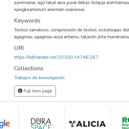
ejeemainai. Jujú takat aina juwai dekas tishipja anentaima
epegkeamunum anentain iwainawai.
Keywords
Textos narrativos
,
comprensión de textos
,
estrategias did
agagmau
,
agagmau ausa antamu
,
takastin jinta mamikiam
URI
https://hdl.handle.net/20.500.14746/267
Collections
Trabajos de Investigación
Full item page