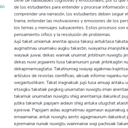
serie de habilidades cognitivas y emocionales, por lo que
ión
de los estudiantes para entender y procesar información c
comprender una narración, los estudiantes deben seguir el
trama, entender las motivaciones y emociones de los per
los temas y mensajes subyacentes. Estos procesos son e
pensamiento crítico y la resolución de problemas.
Jujú takat umiamuk anentai apusa takasji antuktasa takata
augmatmau unuimaku augku takastin, iwayamui imanjishk
wayauk juwai, dekas wamak unuimat jintiitnum nuwigtu jin
dekas nuwi jegaanmi tusa takamunum junak jintinkagtin n
dekapmamsagtatui. Takatnumag iwayaji agakmau kajintsa tish
artículos de revistas científicas, aiksaik informe najanku nu
wegantushkam. Takat inagnakuik jujú tusa amuaji antaku 
etsegku takataik pegkeg unuimatan nuwigtu iman anentaim
takamuk unuimatan nuwigtu shiig anentaimja dakunkut pu
jutika takamuk papijam aidaun shiig antuka utugchat ataish
ejeewai. Papijjam aidau augmatmau agamaun aujuinakug an
emaamainai, antuk nuwigtu aents agagmaunum dakunkut 
ejeemainai nuniak nuwigtu wainmainai waji pachisaik taka