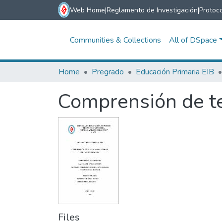
Web Home
|
Reglamento de Investigación
|
Protoco
Communities & Collections
All of DSpace
Home
Pregrado
Educación Primaria EIB
Comprensión de te
Files