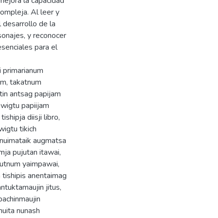
 mejora la capacidad
ompleja. Al leer y
 desarrollo de la
sonajes, y reconocer
senciales para el
i primarianum
am, takatnum
tin antsag papijam
uwigtu papiijam
ipja diisji libro,
wigtu tikich
unuimataik augmatsa
ja pujutan itawai,
jutnum yaimpawai,
 tishipis anentaimag
tuktamaujin jitus,
pachinmaujin
muita nunash