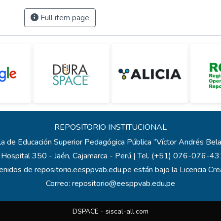
Full item page
REPOSITORIO INSTITUCIONAL
a de Educación Superior Pedagógica Pública “Víctor Andrés Be
 Hospital 350 - Jaén, Cajamarca - Perú | Tel. (+51) 076-076-
enidos de repositorio.eesppvab.edu.pe están bajo la Licencia C
Correo:
repositorio@eesppvab.edu.pe
DSPACE -
siscal-all.com