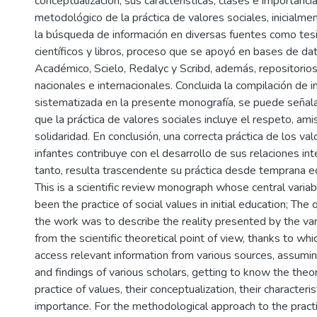
conceptualización, sus características, clases e importanci
metodológico de la práctica de valores sociales, inicialme
la búsqueda de información en diversas fuentes como tesis
científicos y libros, proceso que se apoyó en bases de 
Académico, Scielo, Redalyc y Scribd, además, repositorio
nacionales e internacionales. Concluida la compilación de 
sistematizada en la presente monografía, se puede señal
que la práctica de valores sociales incluye el respeto, amis
solidaridad. En conclusión, una correcta práctica de los val
infantes contribuye con el desarrollo de sus relaciones in
tanto, resulta trascendente su práctica desde temprana e
This is a scientific review monograph whose central varia
been the practice of social values in initial education; The
the work was to describe the reality presented by the vari
from the scientific theoretical point of view, thanks to whi
access relevant information from various sources, assumi
and findings of various scholars, getting to know the theor
practice of values, their conceptualization, their characteri
importance. For the methodological approach to the practic