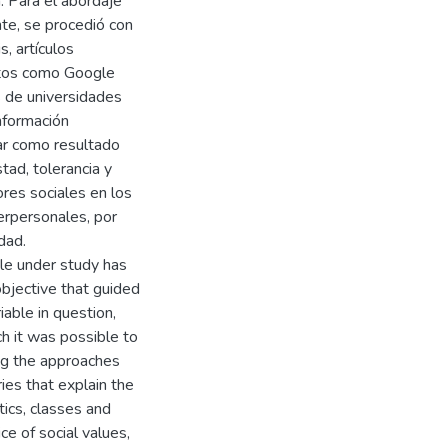
a. Para el abordaje
nte, se procedió con
, artículos
datos como Google
s de universidades
información
ar como resultado
tad, tolerancia y
ores sociales en los
terpersonales, por
dad.
ble under study has
 objective that guided
able in question,
ch it was possible to
ng the approaches
ies that explain the
stics, classes and
e of social values,