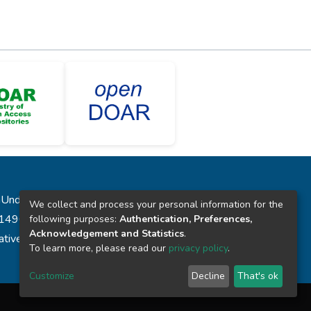
laUnde”
We collect and process your personal information for the
431496
following purposes:
Authentication, Preferences,
Acknowledgement and Statistics
.
reative Commons
To learn more, please read our
privacy policy
.
Customize
Decline
That's ok