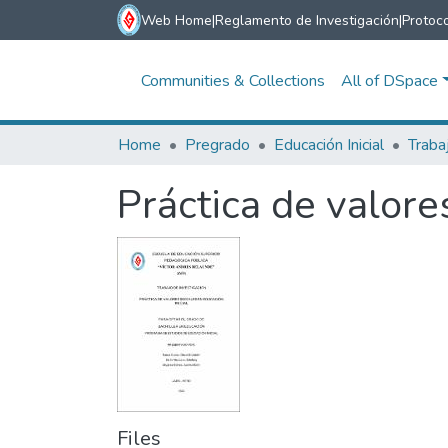
Web Home
|
Reglamento de Investigación
|
Protoco
Communities & Collections
All of DSpace
Home
Pregrado
Educación Inicial
Traba
Práctica de valores
Files