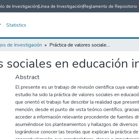
lo de Investigación
|
Línea de Investigación
|
Reglamento de Repositorio
Statistics
jos de Investigación
Práctica de valores sociales en educación inicial.
 sociales en educación in
Abstract
El presente es un trabajo de revisión científica cuya varia
estudio ha sido la práctica de valores sociales en educación 
que orientó el trabajo fue describir la realidad que present
mención, desde el punto de vista teórico científico, gracias
acceder a información relevante procedente de fuentes di
asumiéndose los planteamientos y hallazgos de diversos
lográndose conocer las teorías que explican la práctica de