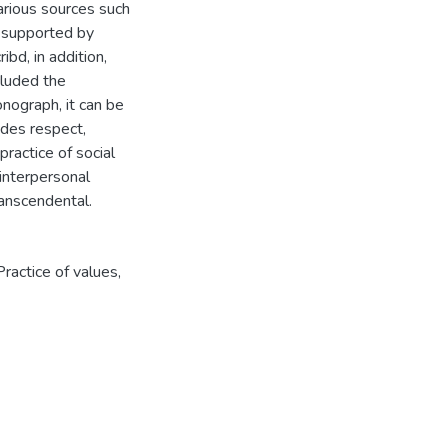
various sources such
s supported by
bd, in addition,
cluded the
nograph, it can be
ludes respect,
 practice of social
 interpersonal
transcendental.
Practice of values
,