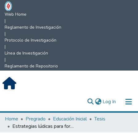
Web Home
|
Reglamento de Investigación
|
Protocolo de Investigación
|
Línea de Investigación
|
Reglamento de Repositorio
(current)
Log In
Communities & Collections
Home
Pregrado
Educación Inicial
Tesis
Estrategias lúdicas para fortalecer la convivencia en el aula en los niños de 3 años de la I.E.I N° 487 “San Francisco de Colasay”, Jaén Cajamarca 2022.
All of DSpace