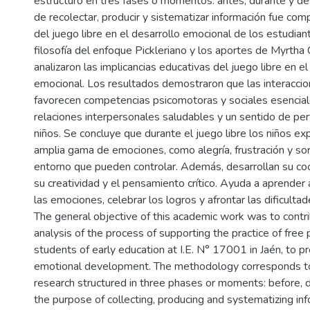
estructuró en tres fases o momentos: antes, durante y de
de recolectar, producir y sistematizar información fue comp
del juego libre en el desarrollo emocional de los estudian
filosofía del enfoque Pickleriano y los aportes de Myrtha 
analizaron las implicancias educativas del juego libre en el
emocional. Los resultados demostraron que las interaccio
favorecen competencias psicomotoras y sociales esencia
relaciones interpersonales saludables y un sentido de per
niños. Se concluye que durante el juego libre los niños e
amplia gama de emociones, como alegría, frustración y sor
entorno que pueden controlar. Además, desarrollan su co
su creatividad y el pensamiento crítico. Ayuda a aprender a
las emociones, celebrar los logros y afrontar las dificultade
The general objective of this academic work was to contrib
analysis of the process of supporting the practice of free 
students of early education at I.E. N° 17001 in Jaén, to p
emotional development. The methodology corresponds to
research structured in three phases or moments: before, d
the purpose of collecting, producing and systematizing in