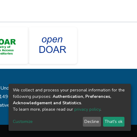
laUnde”
We collect and process your personal information for the
431496
following purposes:
Authentication, Preferences,
Acknowledgement and Statistics
.
reative Commons
To learn more, please read our
privacy policy
.
Customize
Decline
That's ok