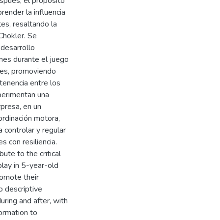
spués, el propósito
render la influencia
tes, resaltando la
Chokler. Se
 desarrollo
nes durante el juego
les, promoviendo
tenencia entre los
xperimentan una
presa, en un
ordinación motora,
 controlar y regular
s con resiliencia.
ute to the critical
play in 5-year-old
romote their
 descriptive
uring and after, with
formation to