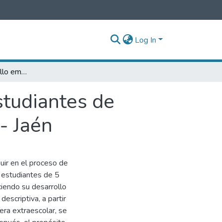
Log In
Juego libre y desarrollo emocional de los estudiantes de educación inicial 5 años en la I.E. N° 17001 - Jaén
studiantes de
 - Jaén
uir en el proceso de
s estudiantes de 5
ciendo su desarrollo
escriptiva, a partir
era extraescolar, se