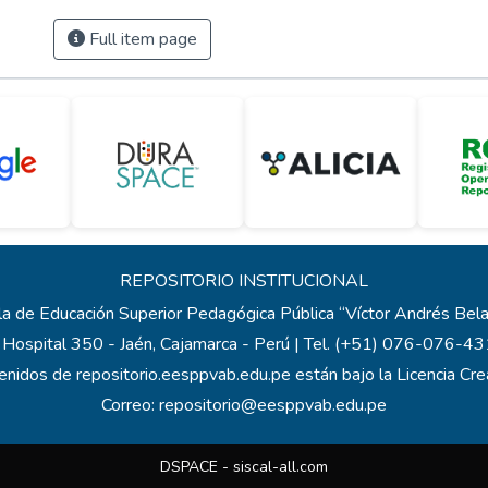
Full item page
REPOSITORIO INSTITUCIONAL
a de Educación Superior Pedagógica Pública “Víctor Andrés Be
 Hospital 350 - Jaén, Cajamarca - Perú | Tel. (+51) 076-076-
enidos de repositorio.eesppvab.edu.pe están bajo la Licencia C
Correo:
repositorio@eesppvab.edu.pe
DSPACE -
siscal-all.com