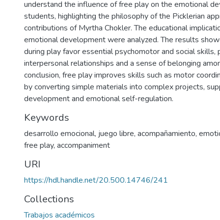
understand the influence of free play on the emotional d
students, highlighting the philosophy of the Picklerian ap
contributions of Myrtha Chokler. The educational implicatio
emotional development were analyzed. The results showe
during play favor essential psychomotor and social skills,
interpersonal relationships and a sense of belonging among
conclusion, free play improves skills such as motor coordin
by converting simple materials into complex projects, sup
development and emotional self-regulation.
Keywords
desarrollo emocional
,
juego libre
,
acompañamiento
,
emoti
free play
,
accompaniment
URI
https://hdl.handle.net/20.500.14746/241
Collections
Trabajos académicos