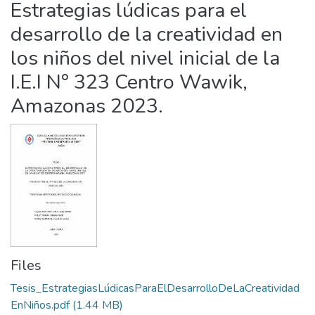
Estrategias lúdicas para el
Statistics
desarrollo de la creatividad en
los niños del nivel inicial de la
I.E.I N° 323 Centro Wawik,
Amazonas 2023.
Files
Tesis_EstrategiasLúdicasParaElDesarrolloDeLaCreatividad
EnNiños.pdf
(1.44 MB)