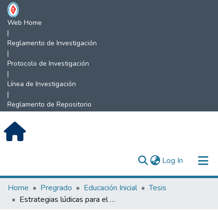
Web Home
|
Reglamento de Investigación
|
Protocolo de Investigación
|
Línea de Investigación
|
Reglamento de Repositorio
(current)
Log In
Communities & Collections
Home
Pregrado
Educación Inicial
Tesis
Estrategias lúdicas para el desarrollo de la creatividad en los niños del nivel inicial de la I.E.I N° 323 Centro Wawik, Amazonas 2023.
All of DSpace