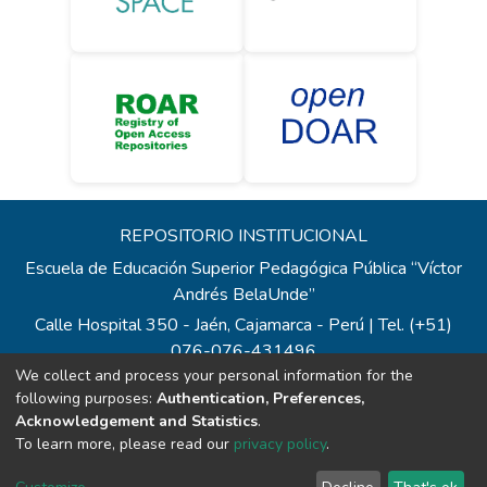
REPOSITORIO INSTITUCIONAL
Escuela de Educación Superior Pedagógica Pública “Víctor
Andrés BelaUnde”
Calle Hospital 350 - Jaén, Cajamarca - Perú | Tel. (+51)
076-076-431496
We collect and process your personal information for the
Todos los contenidos de repositorio.eesppvab.edu.pe están
following purposes:
Authentication, Preferences,
bajo la Licencia Creative Commons
Acknowledgement and Statistics
.
Correo:
repositorio@eesppvab.edu.pe
To learn more, please read our
privacy policy
.