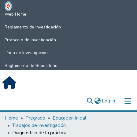
Web Home
|
Reglamento de Investigación
|
Protocolo de Investigación
|
Línea de Investigación
|
Reglamento de Repositorio
(current)
Log In
Communities & Collections
Home
Pregrado
Educación Inicial
Trabajos de Investigación
All of DSpace
Diagnóstico de la práctica pedagógica de expresión oral en los niños de 4 años de edad, de la Institución Educativa N°17641 «La Unión» Namballe, San Ignacio, Cajamarca, 2022.