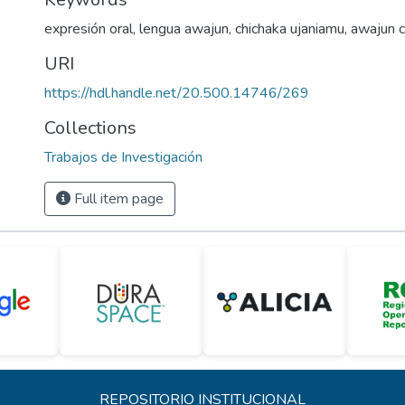
expresión oral
,
lengua awajun
,
chichaka ujaniamu
,
awajun 
URI
https://hdl.handle.net/20.500.14746/269
Collections
Trabajos de Investigación
Full item page
REPOSITORIO INSTITUCIONAL