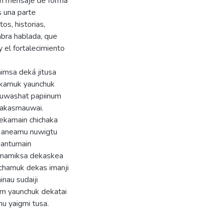
 un mensaje de forma
s una parte
s, historias,
labra hablada, que
y el fortalecimiento
nimsa deká jitusa
takamuk yaunchuk
kuwashat papiinum
takasmauwai.
dekamain chichaka
ig aneamu nuwigtu
 antumain
i mamiksa dekaskea
chamuk dekas imanji
inau sudaiji
um yaunchuk dekatai
u yaigmi tusa.