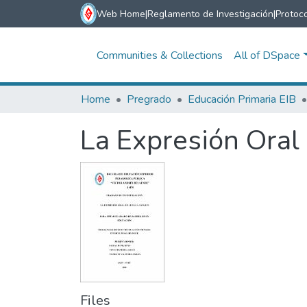
Web Home
|
Reglamento de Investigación
|
Protoco
Communities & Collections
All of DSpace
Home
Pregrado
Educación Primaria EIB
La Expresión Oral
Files