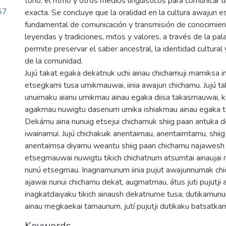
tono, el ritmo y otros medios lingüísticos para comunicar
57
exacta. Se concluye que la oralidad en la cultura awajun e
fundamental de comunicación y transmisión de conocimiento
leyendas y tradiciones, mitos y valores, a través de la pa
permite preservar el saber ancestral, la identidad cultural 
de la comunidad.
Jujú takat egaka dekatnuk uchi ainau chichamuji mamiksa i
etsegkami tusa umikmauwai, iinia awajun chichamu. Jujú 
unuimaku aianu umikmau ainau egaka diisa takasmauwai, 
agakmau nuwigtu dasenum umika ishiakmau ainau egaka 
Dekámu aina nunuig etsejui chichamuk shiig paan antuka 
iwainamui. Jujú chichakuik anentaimau, anentaimtamu, shi
anentaimsa diyamu weantu shiig paan chichamu najawesh
etsegmauwai nuwigtu tikich chichatnum atsumtai ainauja
nunú etsegmau. Inagnamunum iinia pujut awajunnumak chi
ajawai nunui chichamu dekat, augmatmau, átus juti pujutji a
inagkatdaiyaku tikich ainaush dekatnume tusa, dutikamun
ainau megkaekai tamaunum, jutí pujutji dutikaku batsatkam
Keywords