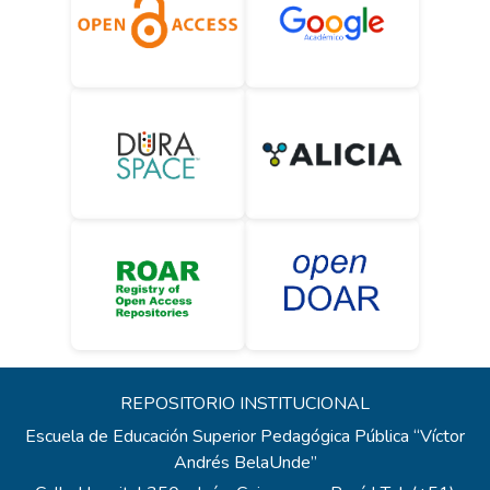
REPOSITORIO INSTITUCIONAL
Escuela de Educación Superior Pedagógica Pública “Víctor
Andrés BelaUnde”