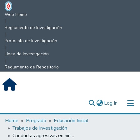
Web Home
|
Reglamento de Investigación
|
Protocolo de Investigación
|
Línea de Investigación
|
Reglamento de Repositorio
(current)
Log In
Communities & Collections
Home
Pregrado
Educación Inicial
Trabajos de Investigación
All of DSpace
Conductas agresivas en niños de II ciclo de educación inicial.