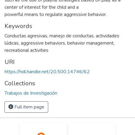
such as the use of playful strategies based on play. as a
center of interest for the child and a
powerful means to regulate aggressive behavior.
Keywords
Conductas agresivas
,
manejo de conductas
,
actividades
lúdicas
,
aggressive behaviors
,
behavior management
,
recreational activities
URI
https://hdl.handle.net/20.500.14746/62
Collections
Trabajos de Investigación
Full item page