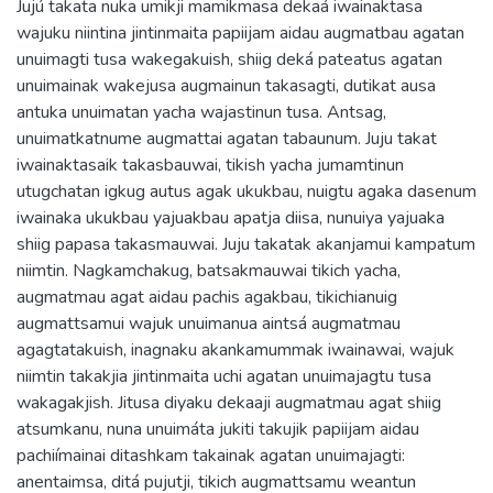
Jujú takata nuka umikji mamikmasa dekaá iwainaktasa
wajuku niintina jintinmaita papiijam aidau augmatbau agatan
unuimagti tusa wakegakuish, shiig deká pateatus agatan
unuimainak wakejusa augmainun takasagti, dutikat ausa
antuka unuimatan yacha wajastinun tusa. Antsag,
unuimatkatnume augmattai agatan tabaunum. Juju takat
iwainaktasaik takasbauwai, tikish yacha jumamtinun
utugchatan igkug autus agak ukukbau, nuigtu agaka dasenum
iwainaka ukukbau yajuakbau apatja diisa, nunuiya yajuaka
shiig papasa takasmauwai. Juju takatak akanjamui kampatum
niimtin. Nagkamchakug, batsakmauwai tikich yacha,
augmatmau agat aidau pachis agakbau, tikichianuig
augmattsamui wajuk unuimanua aintsá augmatmau
agagtatakuish, inagnaku akankamummak iwainawai, wajuk
niimtin takakjia jintinmaita uchi agatan unuimajagtu tusa
wakagakjish. Jitusa diyaku dekaaji augmatmau agat shiig
atsumkanu, nuna unuimáta jukiti takujik papiijam aidau
pachiímainai ditashkam takainak agatan unuimajagti:
anentaimsa, ditá pujutji, tikich augmattsamu weantun