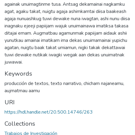
againak unuimagtinme tusa. Antsag dekamainai nagkamku
agat, agaku takat, nuigtu agaja ashimkamtai diisa baakeash
agaja nunuashkug tuwi dewake nuna iwagtan, ashi nunu diisa
inagnaku ejeeji papiijam wajuk unuimainawa imatiksa takasa
ditajai emam. Augmatbau agamunmak papiijam aidauk ashii
yunutkau amainai imatikam ima dekas unuimamainai yupichu
agatan, nuigtu baak takat umiamun, nigki takak dekattawai
tuwi dewake nutikak iwagki wegak aan dekas unuimatnak
juwawai.
Keywords
producción de textos
,
texto narrativo
,
chicham najaneamu
,
aujmatmau aamu
URI
https://hdl.handle.net/20.500.14746/263
Collections
Trabajos de Investigación