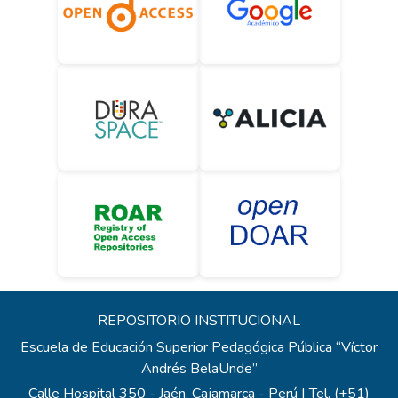
REPOSITORIO INSTITUCIONAL
Escuela de Educación Superior Pedagógica Pública “Víctor
Andrés BelaUnde”
Calle Hospital 350 - Jaén, Cajamarca - Perú | Tel. (+51)