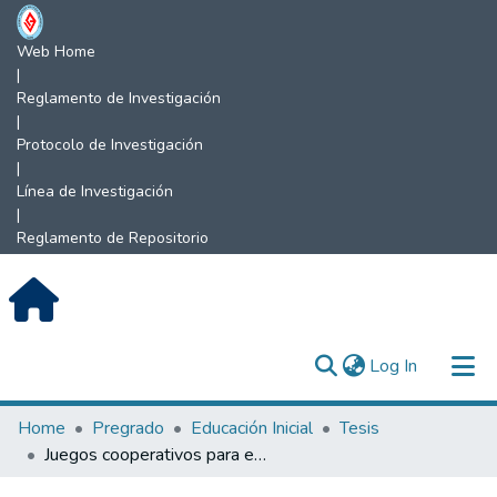
Web Home
|
Reglamento de Investigación
|
Protocolo de Investigación
|
Línea de Investigación
|
Reglamento de Repositorio
(current)
Log In
Communities & Collections
Home
Pregrado
Educación Inicial
Tesis
Juegos cooperativos para el desarrollo de habilidades sociales en niños de 3, 4 y 5 años de las instituciones de educación inicial N° 057 y N° 16826 de Jaén.
All of DSpace