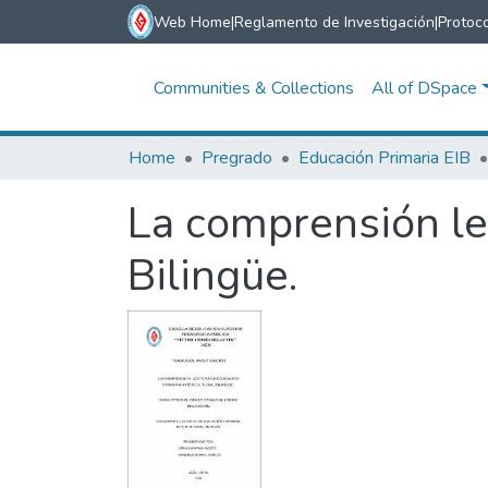
Web Home
|
Reglamento de Investigación
|
Protoco
Communities & Collections
All of DSpace
Home
Pregrado
Educación Primaria EIB
La comprensión lec
Bilingüe.