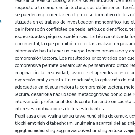
realizar la revisión bibliográfica y sistematización de infor
respecto a la comprensión lectora, sus definiciones, teorí
se pueden implementar en el proceso formativo de los ni
a
utilizada en el trabajo de investigación monográfico, fue el
de información confiables de tesis, artículos científicos, te
especializadas páginas académicas. La técnica utilizada fu
documental, la que permitió recolectar, analizar, organizar 
información hasta tener un cuerpo teórico organizado y or
comprensión lectora. Los resultados encontrados dan cuen
comprensiva permite desarrollar el pensamiento crítico ref
imaginación, la creatividad, favorece el aprendizaje escolar
expresión oral y escrita. En conclusión, la aplicación de es
adecuadas en el aula mejora la comprensión lectora, mejor
lectura, desarrolla habilidades metacognitivas por lo que 
intervención profesional del docente teniendo en cuenta 
intereses, motivaciones de los estudiantes.
Papii ausa diisa wajina takug tawa nunú shiig dekamuk, uch
tikichi emtinish ditakeshkam, unuimaina asamtai dekas shii
agagbau aidau shiig augmawa dukechui, shiig antuka wajin