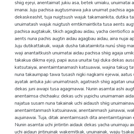
shiig ejeyi, anentaimat jukiu asa, betek umiaku, unuimatai
imanai. Juju pachisa augtusmawa juka unuimat pachisa ag
dekaskeashit, tuja nuigtsush wajuk takamainkita, dutika t
unuimatash wajuk nuigtush emtikmaintkita tusa aents augt
pachisa augtakuik, tikich agagbau aidau, yacha cientiofico 
aents nuna pachis augtin aidau agagbau aidau, aina nujai ap
Juju dutikattakuik, wajuk dusha takataimkita nunú shiig ma
waji anantaitkuish unuimatai aidau pachisa shiig agaja umi
takakua diikma ejeji, papii ausa unuitai taji duka dekas au
katsutaiyai, anentaimtanamash katsuawai, wajina takug t
nuna takaumpap tawa tusash nigki nagkami ejewai, aatus uc
ayatak antuka juki unuimatnash, agatnash shiig agatan unu
dekas juni awapi tusa agagmawai. Nunin asamtai ashi augt
anentaimsa chichaaku: dekas uchi yupichu unuimamain aidau
najatua susam nuna takainak uchi aidaush shiig unuimainawa
anentaimtanmash katsuinawai, anentainmash juinawai, wa
aujuinawai. Tuja, ditak anentaimsash dita anentaimtajinian 
Nunin asamtai uchi jintintin aidauk dekas yacha unuimaju 
uchi aidaun jintinuinak wakemitkak, unuinainak, wajiu tsaka