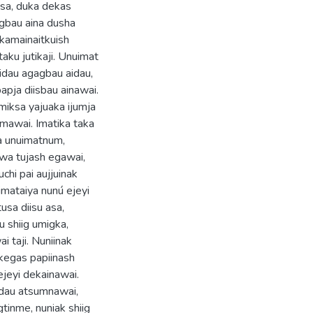
 asa, duka dekas
agbau aina dusha
akamainaitkuish
aku jutikaji. Unuimat
aidau agagbau aidau,
apja diisbau ainawai.
miksa yajuaka ijumja
kmawai. Imatika taka
sa unuimatnum,
awa tujash egawai,
hi pai aujjuinak
imataiya nunú ejeyi
usa diisu asa,
 shiig umigka,
i taji. Nuniinak
kegas papiinash
ejeyi dekainawai.
aidau atsumnawai,
gtinme, nuniak shiig