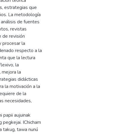
mación teórica
as, estrategias que
ños. La metodología
 análisis de fuentes
xtos, revistas
e de revisión
y procesar la
denado respecto a la
ta que la lectura
lexivo, la
, mejora la
trategias didácticas
a la motivación a la
requiere de la
las necesidades,
i papii aujuinak
g pegkejai. IChicham
a takug, tawa nunú