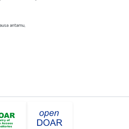
ausa antamu
,