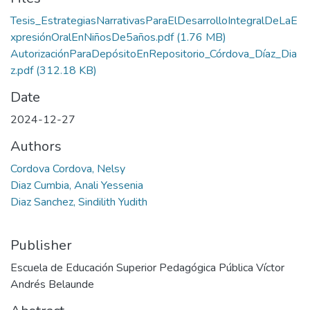
Tesis_EstrategiasNarrativasParaElDesarrolloIntegralDeLaE
xpresiónOralEnNiñosDe5años.pdf
(1.76 MB)
AutorizaciónParaDepósitoEnRepositorio_Córdova_Díaz_Dia
z.pdf
(312.18 KB)
Date
2024-12-27
Authors
Cordova Cordova, Nelsy
Diaz Cumbia, Anali Yessenia
Diaz Sanchez, Sindilith Yudith
Publisher
Escuela de Educación Superior Pedagógica Pública Víctor
Andrés Belaunde