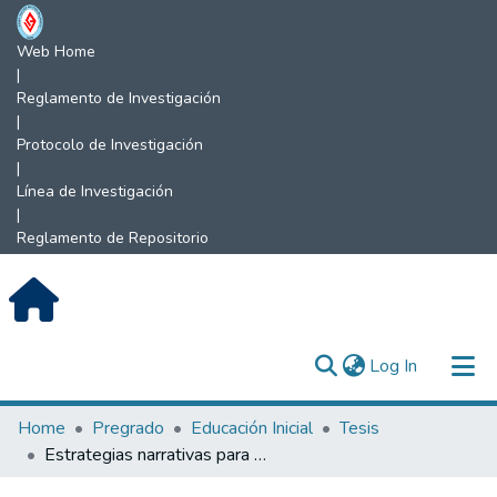
Web Home
|
Reglamento de Investigación
|
Protocolo de Investigación
|
Línea de Investigación
|
Reglamento de Repositorio
(current)
Log In
Communities & Collections
Home
Pregrado
Educación Inicial
Tesis
Estrategias narrativas para el desarrollo integral de la expresión oral en los niños de 5 años de edad, en la institución educativa inicial 222, El Muyo, Aramango, Bagua-Amazonas, 2022.
All of DSpace