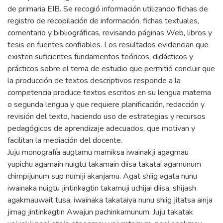
de primaria EIB. Se recogió información utilizando fichas de
registro de recopilación de información, fichas textuales,
comentario y bibliográficas, revisando páginas Web, libros y
tesis en fuentes confiables. Los resultados evidencian que
existen suficientes fundamentos teóricos, didácticos y
prácticos sobre el tema de estudio que permitió concluir que
la producción de textos descriptivos responde a la
competencia produce textos escritos en su lengua materna
o segunda lengua y que requiere planificación, redacción y
revisión del texto, haciendo uso de estrategias y recursos
pedagógicos de aprendizaje adecuados, que motivan y
facilitan la mediación del docente.
Juju monografía augtamu mamiksa iwainakji agagmau
yupichu agamain nuigtu takamain diisa takatai agamunum
chimpijunum sup numiji akanjamu. Agat shiig agata nunu
iwainaka nuigtu jintinkagtin takamuji uchijai diisa, shijash
agakmauwait tusa, iwainaka takataiya nunu shiig jitatsa ainja
jimag jintinkagtin Awajun pachinkamunum. Juju takatak