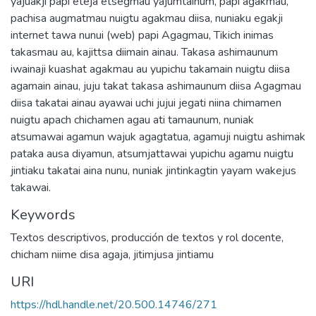
yajuakji papi eteja etsegmau yajumtainum, papi agakmau,
pachisa augmatmau nuigtu agakmau diisa, nuniaku egakji
internet tawa nunui (web) papi Agagmau, Tikich inimas
takasmau au, kajittsa diimain ainau. Takasa ashimaunum
iwainaji kuashat agakmau au yupichu takamain nuigtu diisa
agamain ainau, juju takat takasa ashimaunum diisa Agagmau
diisa takatai ainau ayawai uchi jujui jegati niina chimamen
nuigtu apach chichamen agau ati tamaunum, nuniak
atsumawai agamun wajuk agagtatua, agamuji nuigtu ashimak
pataka ausa diyamun, atsumjattawai yupichu agamu nuigtu
jintiaku takatai aina nunu, nuniak jintinkagtin yayam wakejus
takawai.
Keywords
Textos descriptivos
,
producción de textos y rol docente
,
chicham niime disa agaja
,
jitimjusa jintiamu
URI
https://hdl.handle.net/20.500.14746/271