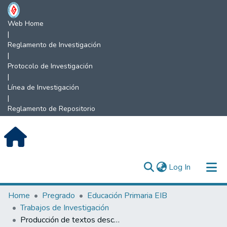
Web Home
|
Reglamento de Investigación
|
Protocolo de Investigación
|
Línea de Investigación
|
Reglamento de Repositorio
(current)
Log In
Communities & Collections
Home
Pregrado
Educación Primaria EIB
Trabajos de Investigación
All of DSpace
Producción de textos descriptivos en educación primaria.