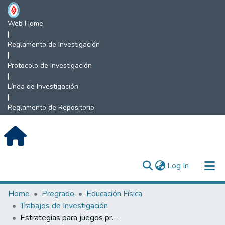
Web Home
|
Reglamento de Investigación
|
Protocolo de Investigación
|
Línea de Investigación
|
Reglamento de Repositorio
(current)
Log In
Communities & Collections
Home
Pregrado
Educación Física
Trabajos de Investigación
All of DSpace
Estrategias para juegos predeportivos de vóleibol.