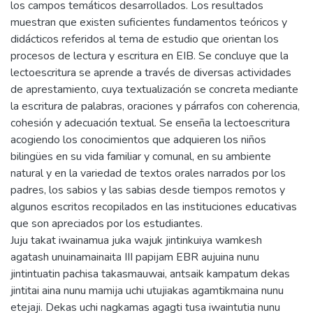
los campos temáticos desarrollados. Los resultados
muestran que existen suficientes fundamentos teóricos y
didácticos referidos al tema de estudio que orientan los
procesos de lectura y escritura en EIB. Se concluye que la
lectoescritura se aprende a través de diversas actividades
de aprestamiento, cuya textualización se concreta mediante
la escritura de palabras, oraciones y párrafos con coherencia,
cohesión y adecuación textual. Se enseña la lectoescritura
acogiendo los conocimientos que adquieren los niños
bilingües en su vida familiar y comunal, en su ambiente
natural y en la variedad de textos orales narrados por los
padres, los sabios y las sabias desde tiempos remotos y
algunos escritos recopilados en las instituciones educativas
que son apreciados por los estudiantes.
Juju takat iwainamua juka wajuk jintinkuiya wamkesh
agatash unuinamainaita III papijam EBR aujuina nunu
jintintuatin pachisa takasmauwai, antsaik kampatum dekas
jintitai aina nunu mamija uchi utujiakas agamtikmaina nunu
etejaji. Dekas uchi nagkamas agagti tusa iwaintutia nunu