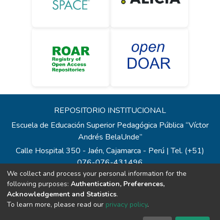
REPOSITORIO INSTITUCIONAL
Escuela de Educación Superior Pedagógica Pública “Víctor
Andrés BelaUnde”
Calle Hospital 350 - Jaén, Cajamarca - Perú | Tel. (+51)
076-076-431496
We collect and process your personal information for the
Todos los contenidos de repositorio.eesppvab.edu.pe están
following purposes:
Authentication, Preferences,
bajo la Licencia Creative Commons
Acknowledgement and Statistics
.
Correo:
repositorio@eesppvab.edu.pe
To learn more, please read our
privacy policy
.