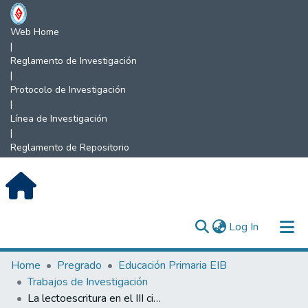
Web Home
|
Reglamento de Investigación
|
Protocolo de Investigación
|
Línea de Investigación
|
Reglamento de Repositorio
(current)
Log In
Communities & Collections
Home
Pregrado
Educación Primaria EIB
Trabajos de Investigación
All of DSpace
La lectoescritura en el III ciclo de educación primaria EIB.