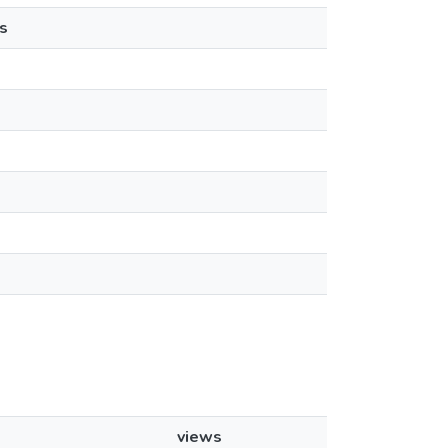
s
views