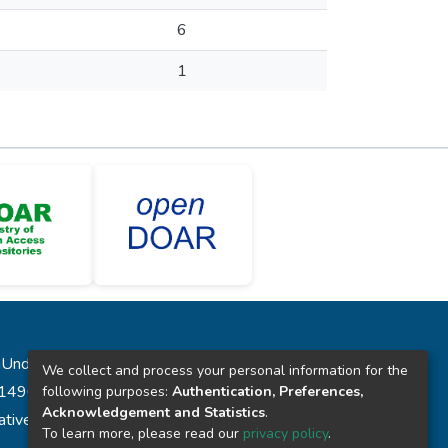
6
1
laUnde”
We collect and process your personal information for the
431496
following purposes:
Authentication, Preferences,
Acknowledgement and Statistics
.
reative Commons
To learn more, please read our
privacy policy
.