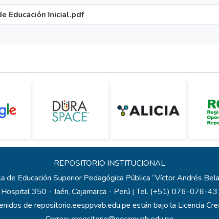
de Educación Inicial.pdf
REPOSITORIO INSTITUCIONAL
a de Educación Superior Pedagógica Pública “Víctor Andrés Be
 Hospital 350 - Jaén, Cajamarca - Perú | Tel. (+51) 076-076-
enidos de repositorio.eesppvab.edu.pe están bajo la Licencia C