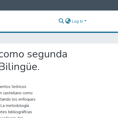
Log In
o como segunda
Bilingüe.
mentos teóricos
 en castellano como
ltando los enfoques
. La metodología
ntes bibliográficas