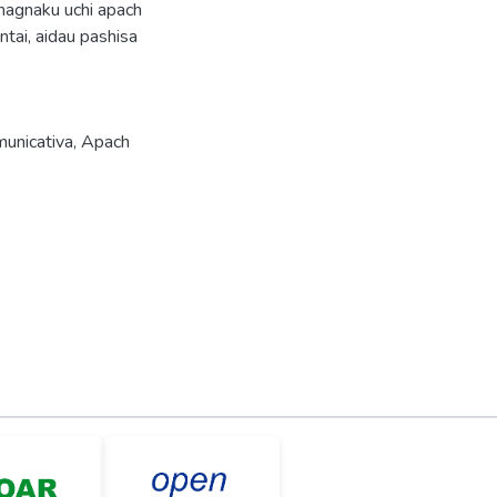
Inagnaku uchi apach
ntai, aidau pashisa
unicativa
,
Apach