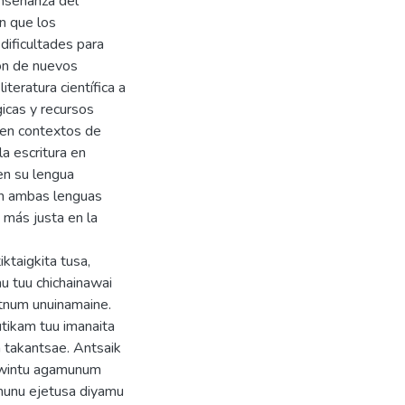
enseñanza del
n que los
dificultades para
ión de nuevos
teratura científica a
gicas y recursos
 en contextos de
a escritura en
en su lengua
en ambas lenguas
 más justa en la
ktaigkita tusa,
au tuu chichainawai
atnum unuinamaine.
dutikam tuu imanaita
a takantsae. Antsaik
tuwintu agamunum
nunu ejetusa diyamu