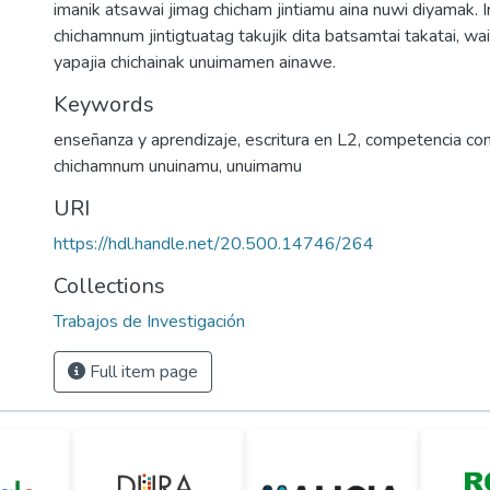
imanik atsawai jimag chicham jintiamu aina nuwi diyamak. 
chichamnum jintigtuatag takujik dita batsamtai takatai, wai
yapajia chichainak unuimamen ainawe.
Keywords
enseñanza y aprendizaje
,
escritura en L2
,
competencia com
chichamnum unuinamu
,
unuimamu
URI
https://hdl.handle.net/20.500.14746/264
Collections
Trabajos de Investigación
Full item page