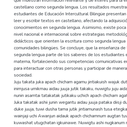
que muestran información relevante y de interés para la 
castellano como segunda lengua. Los resultados muestra
estudiantes de Educación Intercultural Bilingüe presentan 
leer y escribir textos en castellano, afectando la adquisic
conocimientos en segunda lengua. Asimismo, existe poca li
nivel nacional e internacional sobre estrategias metodoló
didácticos que orienten la escritura como segunda lengua
comunidades bilingües. Se concluye, que la enseñanza de l
segunda lengua parte de los saberes de los estudiantes 
materna, fortaleciendo sus competencias comunicativas 
para interactuar con otras personas y participar de manera
sociedad.
Juju takata juka apach chicham agamu jintiakuish wajuk duti
inimjusa umikmau aidau juuja jutik takaku, nuwigtu juju aid
nunin asamtai tatakatak jutikaku uchich apach chicham ag
Juka takatak ashii junin wegantu aidau juuja pataka diisji 
duke juuja, tuwi dusha tama jutik jintiamunash tusa etegk
wainjaji uchi Awanjun aidauk apach chichamnum augtan 
kuwashat utugchatan igkuinawe. Nuwigtu ashi nugkanum 