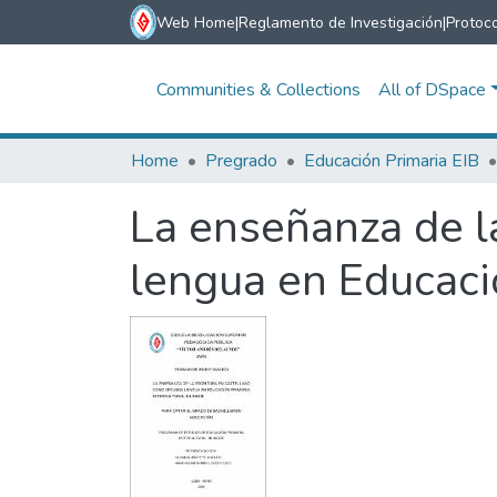
Web Home
|
Reglamento de Investigación
|
Protoco
Communities & Collections
All of DSpace
Home
Pregrado
Educación Primaria EIB
La enseñanza de l
lengua en Educació