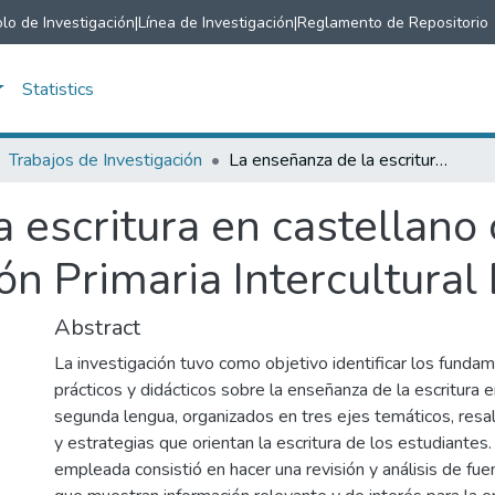
lo de Investigación
|
Línea de Investigación
|
Reglamento de Repositorio
Statistics
Trabajos de Investigación
La enseñanza de la escritura en castellano como segunda lengua en Educación Primaria Intercultural Bilingüe.
a escritura en castellan
n Primaria Intercultural 
Abstract
La investigación tuvo como objetivo identificar los funda
prácticos y didácticos sobre la enseñanza de la escritura
segunda lengua, organizados en tres ejes temáticos, resa
y estrategias que orientan la escritura de los estudiantes
empleada consistió en hacer una revisión y análisis de fue