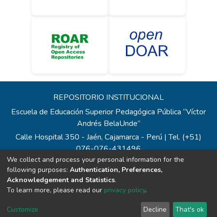
REPOSITORIO INSTITUCIONAL
Escuela de Educación Superior Pedagógica Pública “Víctor
Andrés BelaUnde”
Calle Hospital 350 - Jaén, Cajamarca - Perú | Tel. (+51)
076-076-431496
We collect and process your personal information for the
Todos los contenidos de repositorio.eesppvab.edu.pe están
following purposes:
Authentication, Preferences,
bajo la Licencia Creative Commons
Acknowledgement and Statistics
.
Correo:
repositorio@eesppvab.edu.pe
To learn more, please read our
privacy policy
.
Customize
Decline
That's ok
DSPACE -
siscal-all.com