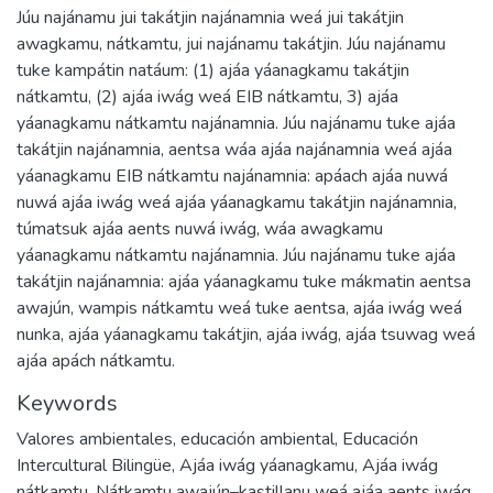
Júu najánamu jui takátjin najánamnia weá jui takátjin
awagkamu, nátkamtu, jui najánamu takátjin. Júu najánamu
tuke kampátin natáum: (1) ajáa yáanagkamu takátjin
nátkamtu, (2) ajáa iwág weá EIB nátkamtu, 3) ajáa
yáanagkamu nátkamtu najánamnia. Júu najánamu tuke ajáa
takátjin najánamnia, aentsa wáa ajáa najánamnia weá ajáa
yáanagkamu EIB nátkamtu najánamnia: apáach ajáa nuwá
nuwá ajáa iwág weá ajáa yáanagkamu takátjin najánamnia,
túmatsuk ajáa aents nuwá iwág, wáa awagkamu
yáanagkamu nátkamtu najánamnia. Júu najánamu tuke ajáa
takátjin najánamnia: ajáa yáanagkamu tuke mákmatin aentsa
awajún, wampis nátkamtu weá tuke aentsa, ajáa iwág weá
nunka, ajáa yáanagkamu takátjin, ajáa iwág, ajáa tsuwag weá
ajáa apách nátkamtu.
Keywords
Valores ambientales
,
educación ambiental
,
Educación
Intercultural Bilingüe
,
Ajáa iwág yáanagkamu
,
Ajáa iwág
nátkamtu
,
Nátkamtu awajún–kastillanu weá ajáa aents iwág