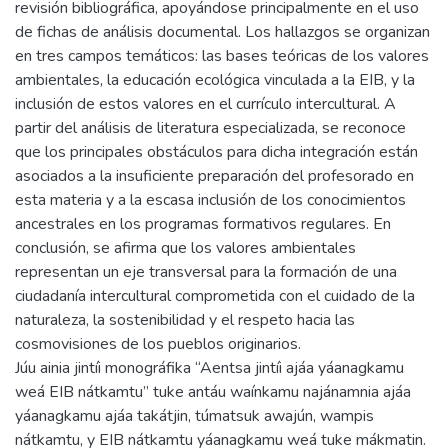
revisión bibliográfica, apoyándose principalmente en el uso
de fichas de análisis documental. Los hallazgos se organizan
en tres campos temáticos: las bases teóricas de los valores
ambientales, la educación ecológica vinculada a la EIB, y la
inclusión de estos valores en el currículo intercultural. A
partir del análisis de literatura especializada, se reconoce
que los principales obstáculos para dicha integración están
asociados a la insuficiente preparación del profesorado en
esta materia y a la escasa inclusión de los conocimientos
ancestrales en los programas formativos regulares. En
conclusión, se afirma que los valores ambientales
representan un eje transversal para la formación de una
ciudadanía intercultural comprometida con el cuidado de la
naturaleza, la sostenibilidad y el respeto hacia las
cosmovisiones de los pueblos originarios.
Júu ainia jintíi monográfika “Aentsa jintíi ajáa yáanagkamu
weá EIB nátkamtu” tuke antáu waínkamu najánamnia ajáa
yáanagkamu ajáa takátjin, túmatsuk awajún, wampis
nátkamtu, y EIB nátkamtu yáanagkamu weá tuke mákmatin.