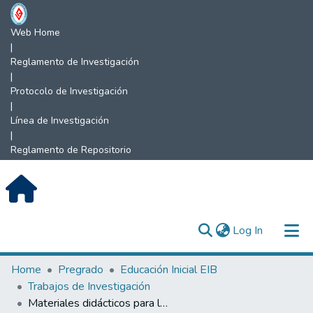
Web Home
|
Reglamento de Investigación
|
Protocolo de Investigación
|
Línea de Investigación
|
Reglamento de Repositorio
(current)
Log In
Communities & Collections
Home
Pregrado
Educación Inicial EIB
Trabajos de Investigación
All of DSpace
Materiales didácticos para la enseñanza de matemática en educación inicial.