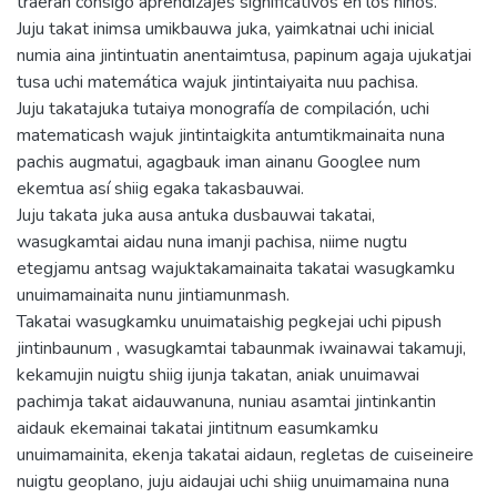
traerán consigo aprendizajes significativos en los niños.
Juju takat inimsa umikbauwa juka, yaimkatnai uchi inicial
numia aina jintintuatin anentaimtusa, papinum agaja ujukatjai
tusa uchi matemática wajuk jintintaiyaita nuu pachisa.
Juju takatajuka tutaiya monografía de compilación, uchi
matematicash wajuk jintintaigkita antumtikmainaita nuna
pachis augmatui, agagbauk iman ainanu Googlee num
ekemtua así shiig egaka takasbauwai.
Juju takata juka ausa antuka dusbauwai takatai,
wasugkamtai aidau nuna imanji pachisa, niime nugtu
etegjamu antsag wajuktakamainaita takatai wasugkamku
unuimamainaita nunu jintiamunmash.
Takatai wasugkamku unuimataishig pegkejai uchi pipush
jintinbaunum , wasugkamtai tabaunmak iwainawai takamuji,
kekamujin nuigtu shiig ijunja takatan, aniak unuimawai
pachimja takat aidauwanuna, nuniau asamtai jintinkantin
aidauk ekemainai takatai jintitnum easumkamku
unuimamainita, ekenja takatai aidaun, regletas de cuiseineire
nuigtu geoplano, juju aidaujai uchi shiig unuimamaina nuna