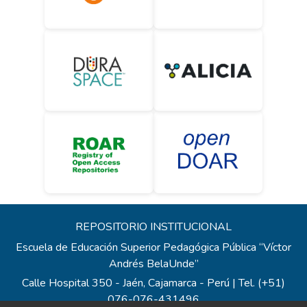
REPOSITORIO INSTITUCIONAL
Escuela de Educación Superior Pedagógica Pública “Víctor
Andrés BelaUnde”
Calle Hospital 350 - Jaén, Cajamarca - Perú | Tel. (+51)
076-076-431496