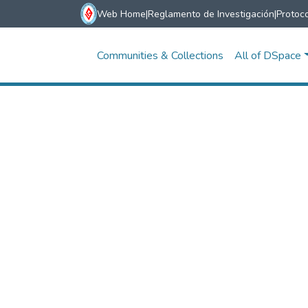
Web Home
|
Reglamento de Investigación
|
Protoco
Communities & Collections
All of DSpace