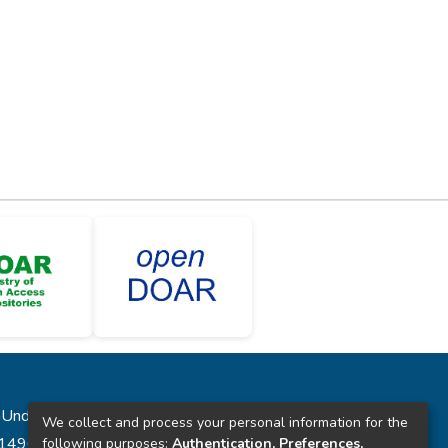
laUnde”
We collect and process your personal information for the
431496
following purposes:
Authentication, Preferences,