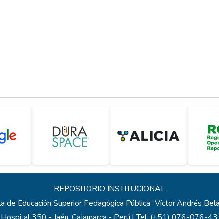
REPOSITORIO INSTITUCIONAL
a de Educación Superior Pedagógica Pública “Víctor Andrés Be
 Hospital 350 - Jaén, Cajamarca - Perú | Tel. (+51) 076-076-