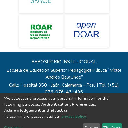
REPOSITORIO INSTITUCIONAL
Escuela de Educación Superior Pedagógica Pública “Víctor
Andrés BelaUnde”
Calle Hospital 350 - Jaén, Cajamarca - Perú | Tel. (+51)
076-076-431496
We collect and process your personal information for the
Todos los contenidos de repositorio.eesppvab.edu.pe están
following purposes:
Authentication, Preferences,
bajo la Licencia Creative Commons
Acknowledgement and Statistics
.
Correo:
repositorio@eesppvab.edu.pe
To learn more, please read our
privacy policy
.
Customize
Decline
That's ok