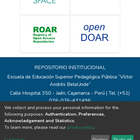
REPOSITORIO INSTITUCIONAL
Escuela de Educación Superior Pedagógica Pública “Víctor
Andrés BelaUnde”
Calle Hospital 350 - Jaén, Cajamarca - Perú | Tel. (+51)
076-076-431496
We collect and process your personal information for the
Todos los contenidos de repositorio.eesppvab.edu.pe están
following purposes:
Authentication, Preferences,
bajo la Licencia Creative Commons
Acknowledgement and Statistics
.
Correo:
repositorio@eesppvab.edu.pe
To learn more, please read our
privacy policy
.
Customize
Decline
That's ok