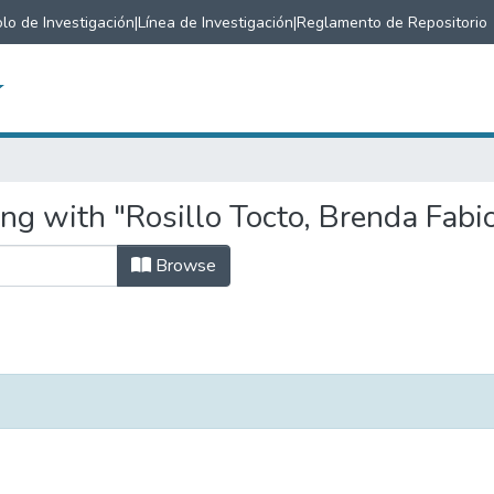
lo de Investigación
|
Línea de Investigación
|
Reglamento de Repositorio
ng with "Rosillo Tocto, Brenda Fabi
Browse