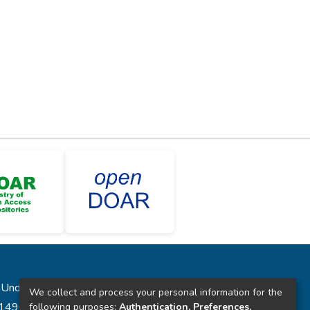
laUnde”
We collect and process your personal information for the
431496
following purposes:
Authentication, Preferences,