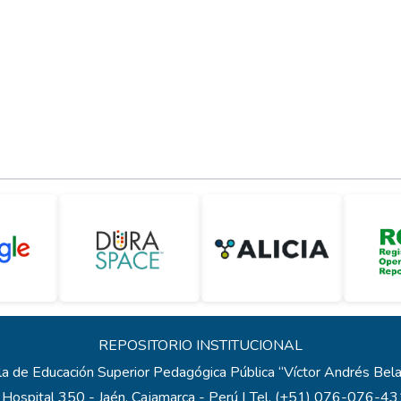
REPOSITORIO INSTITUCIONAL
a de Educación Superior Pedagógica Pública “Víctor Andrés Be
 Hospital 350 - Jaén, Cajamarca - Perú | Tel. (+51) 076-076-