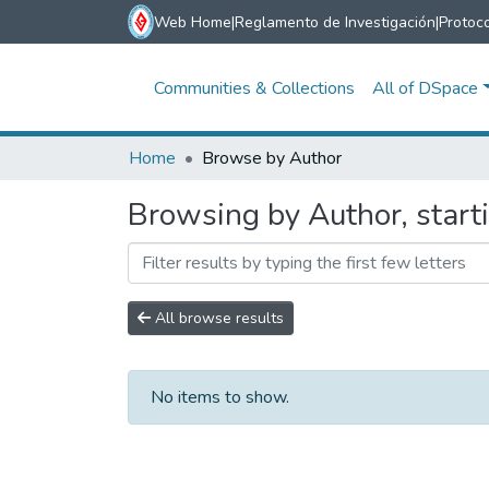
Web Home
|
Reglamento de Investigación
|
Protoco
Communities & Collections
All of DSpace
Home
Browse by Author
Browsing by Author, starti
All browse results
No items to show.