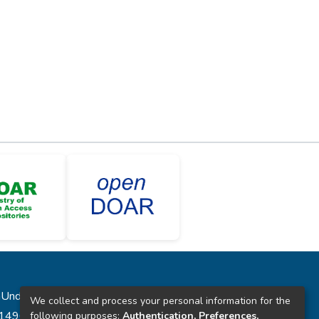
laUnde”
We collect and process your personal information for the
431496
following purposes:
Authentication, Preferences,