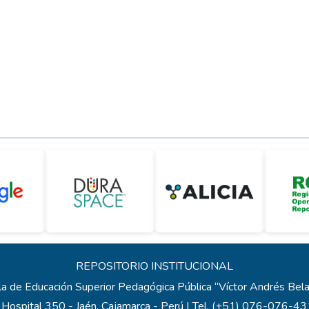
REPOSITORIO INSTITUCIONAL
a de Educación Superior Pedagógica Pública “Víctor Andrés Be
 Hospital 350 - Jaén, Cajamarca - Perú | Tel. (+51) 076-076-