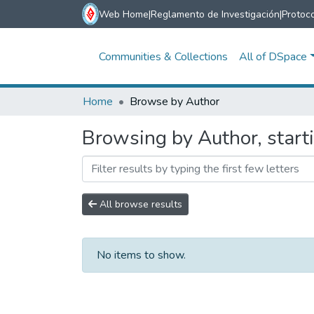
Web Home
|
Reglamento de Investigación
|
Protoco
Communities & Collections
All of DSpace
Home
Browse by Author
Browsing by Author, start
All browse results
No items to show.