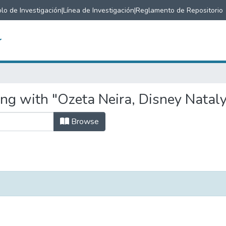
lo de Investigación
|
Línea de Investigación
|
Reglamento de Repositorio
ing with "Ozeta Neira, Disney Natal
Browse