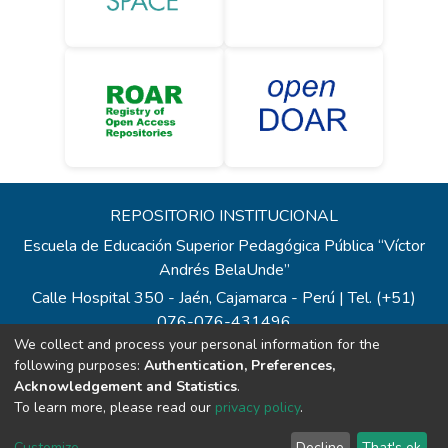
REPOSITORIO INSTITUCIONAL
Escuela de Educación Superior Pedagógica Pública “Víctor
Andrés BelaUnde”
Calle Hospital 350 - Jaén, Cajamarca - Perú | Tel. (+51)
076-076-431496
We collect and process your personal information for the
Todos los contenidos de repositorio.eesppvab.edu.pe están
following purposes:
Authentication, Preferences,
bajo la Licencia Creative Commons
Acknowledgement and Statistics
.
Correo:
repositorio@eesppvab.edu.pe
To learn more, please read our
privacy policy
.
Customize
Decline
That's ok