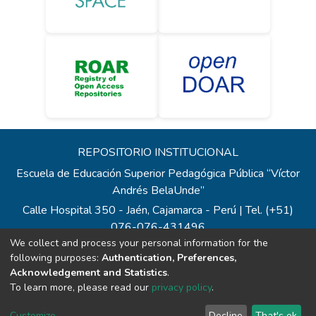
REPOSITORIO INSTITUCIONAL
Escuela de Educación Superior Pedagógica Pública “Víctor
Andrés BelaUnde”
Calle Hospital 350 - Jaén, Cajamarca - Perú | Tel. (+51)
076-076-431496
We collect and process your personal information for the
Todos los contenidos de repositorio.eesppvab.edu.pe están
following purposes:
Authentication, Preferences,
bajo la Licencia Creative Commons
Acknowledgement and Statistics
.
Correo:
repositorio@eesppvab.edu.pe
To learn more, please read our
privacy policy
.
Customize
Decline
That's ok