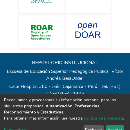
REPOSITORIO INSTITUCIONAL
Escuela de Educación Superior Pedagógica Pública “Víctor
Andrés BelaUnde”
Calle Hospital 350 - Jaén, Cajamarca - Perú | Tel. (+51)
076-076-431496
Recopilamos y procesamos su información personal para los
Todos los contenidos de repositorio.eesppvab.edu.pe están
siguientes propósitos:
Autenticación, Preferencias,
bajo la Licencia Creative Commons
Reconocimiento y Estadísticas
.
Correo:
repositorio@eesppvab.edu.pe
Para obtener más información, lea nuestra
política de privacidad
.
Personalizar
Rechazar
Aceptar